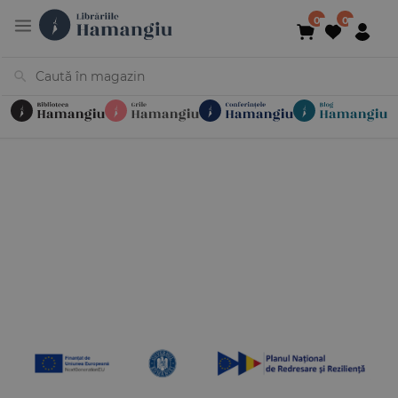
Cărți
Noutăți
În curs de apariție
Reduceri
Evenimente
Librării
Contact
Newsletter
031 425 4