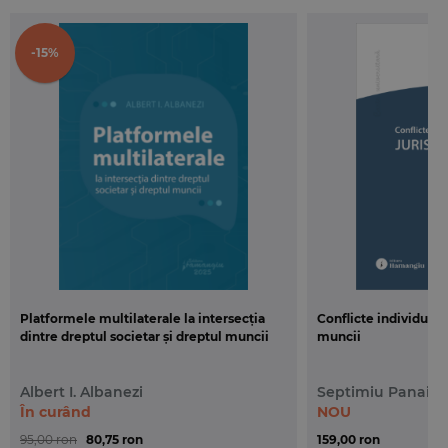
securității sociale
sanctioneaza expres cu nulitatea absoluta concedierea
dispusa cu nerespectarea procedurii prevazute de lege.
-15%
Platformele multilaterale la intersecția
Conflicte individuale
dintre dreptul societar și dreptul muncii
muncii
Albert I. Albanezi
Septimiu Panaint
În curând
NOU
95,00 ron
80,75 ron
159,00 ron