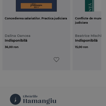
Concedierea salariatilor. Practica judiciara
Conflicte de munca. 
judiciara
Dalina Oancea
Beatrice Mischie
Indisponibilă
Indisponibilă
36,00 ron
15,00 ron