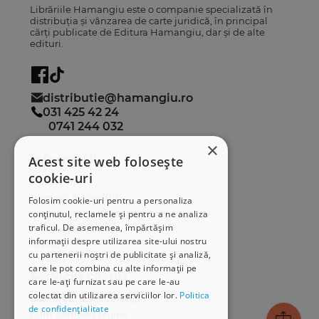
Librăriile Hamangiu este o companie specializată în
distribuția și vânzarea de carte juridică, în principal
cărți publicate de Editura Hamangiu, dar și de alte
edituri.
distributie@hamangiu.ro
031 425 42 24
0741 244 032
×
Informații
Acest site web folosește
cookie-uri
Despre noi
Termeni & condiții
Folosim cookie-uri pentru a personaliza
Politica de confidențialitate
conținutul, reclamele și pentru a ne analiza
traficul. De asemenea, împărtășim
Politica de cookies
informații despre utilizarea site-ului nostru
ANPC
cu partenerii noștri de publicitate și analiză,
care le pot combina cu alte informații pe
Serviciu clienți
care le-ați furnizat sau pe care le-au
colectat din utilizarea serviciilor lor.
Politica
Comunitatea Hamangiu
de confidențialitate
Cum comand online