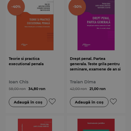
-40%
-50%
Teorie si practica
Drept penal. Partea
executional penala
generala. Teste grila pentru
seminare, examene de an si
licenta. Editia a 3-a
Ioan Chis
Traian Dima
58,00 ron
34,80 ron
42,00 ron
21,00 ron