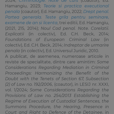
2024;
Criminologie. Note de curs
(coautor), Ed.
Hamangiu, 2023;
Teorie si practica executional
penala
(coautor), Ed. Hamangiu, 2022;
Drept penal.
Partea generala. Teste grila pentru seminare,
examene de an si licenta
, trei editii, Ed. Hamangiu,
(2021, 215, 2014);
Noul Cod penal. Note. Corelatii.
Explicatii
(in colectiv), Ed. C.H. Beck, 2014;
Foundations of European Criminal Law
(in
colectiv), Ed. C.H. Beck, 2014;
Indreptar de urmarire
penala
(in colectiv), Ed. Universul Juridic, 2010.
A publicat, de asemenea, numeroase articole in
reviste de specialitate, dintre care amintim:
Some
Considerations Regarding Mediation in Criminal
Proceedings: Harmonizing the Benefit of the
Doubt with the Tenets of Section 67, Subsection
(2) of Law no. 192/2006
, (coautor), in LESIJ nr. XXXI,
vol. 1/2024;
Some Considerations Regarding the
Provisions of Law no. 254/2013 Establishing the
Regime of Execution of Custodial Sentences, the
Summons Procedure, the Hearing, Presence in
Court and Right to Defence of the Detainee
, in