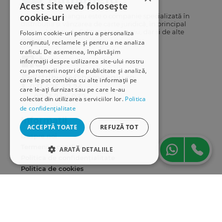
Acest site web folosește
cookie-uri
Librăriile Hamangiu este o companie specializată în
distribuția și vânzarea de carte juridică, în principal
cărți publicate de Editura Hamangiu, dar și de alte
Folosim cookie-uri pentru a personaliza
edituri.
conținutul, reclamele și pentru a ne analiza
traficul. De asemenea, împărtășim
informații despre utilizarea site-ului nostru
cu partenerii noștri de publicitate și analiză,
distributie@hamangiu.ro
care le pot combina cu alte informații pe
031 425 42 24
care le-ați furnizat sau pe care le-au
0741 244 032
colectat din utilizarea serviciilor lor.
Politica
de confidențialitate
Informații
ACCEPTĂ TOATE
REFUZĂ TOT
Despre noi
Termeni & condiții
ARATĂ DETALIILE
Politica de confidențialitate
STRICT NECESARE
Politica de cookies
ANPC
DE PERFORMANȚĂ
Serviciu clienți
DE TARGETARE
Comunitatea Hamangiu