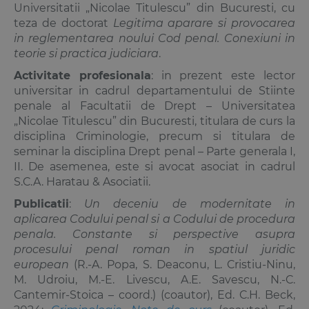
Universitatii „Nicolae Titulescu” din Bucuresti, cu
teza de doctorat
Legitima aparare si provocarea
in reglementarea noului Cod penal. Conexiuni in
teorie si practica judiciara
.
Activitate profesionala
: in prezent este lector
universitar in cadrul departamentului de Stiinte
penale al Facultatii de Drept – Universitatea
„Nicolae Titulescu” din Bucuresti, titulara de curs la
disciplina Criminologie, precum si titulara de
seminar la disciplina Drept penal – Parte generala I,
II. De asemenea, este si avocat asociat in cadrul
S.C.A. Haratau & Asociatii.
Publicatii
:
Un deceniu de modernitate in
aplicarea Codului penal si a Codului de procedura
penala. Constante si perspective asupra
procesului penal roman in spatiul juridic
european
(R.-A. Popa, S. Deaconu, L. Cristiu-Ninu,
M. Udroiu, M.-E. Livescu, A.E. Savescu, N.-C.
Cantemir-Stoica – coord.) (coautor), Ed. C.H. Beck,