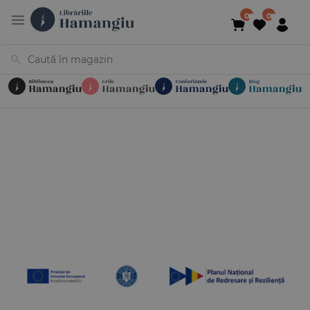
Cărți
Noutăți
În curs de apariție
Reduceri
Evenimente
Librării
Contact
Newsletter
031 425 4