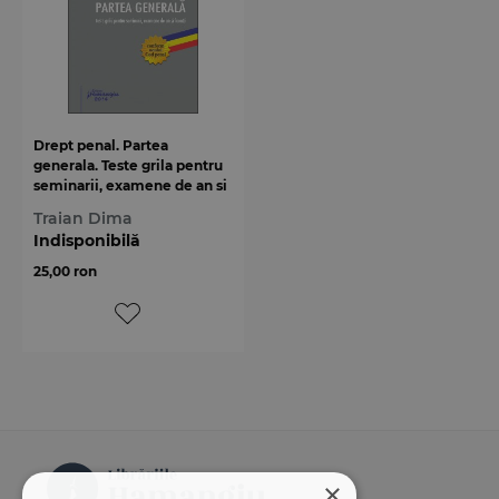
Drept penal. Partea
generala. Teste grila pentru
seminarii, examene de an si
licenta
Traian Dima
Indisponibilă
25,00 ron
×