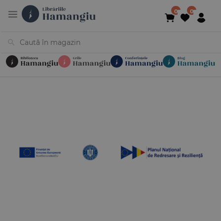
Cărți
Noutăți
În curs de apariție
Reduceri
Evenimente
Librării
Contact
Newsletter
031 425 4