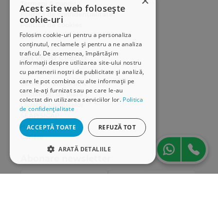
×
Termeni & condiții
Acest site web folosește
Politica de confidențialitate
cookie-uri
Politica de cookies
Folosim cookie-uri pentru a personaliza
ANPC
conținutul, reclamele și pentru a ne analiza
traficul. De asemenea, împărtășim
Serviciu clienți
informații despre utilizarea site-ului nostru
cu partenerii noștri de publicitate și analiză,
Comunitatea Hamangiu
care le pot combina cu alte informații pe
Cum comand online
care le-ați furnizat sau pe care le-au
Modalități de plată
colectat din utilizarea serviciilor lor.
Politica
Livrarea produselor
de confidențialitate
SEAP/SICAP
Hartă site
ACCEPTĂ TOATE
REFUZĂ TOT
Cariere
ARATĂ DETALIILE
Abonare newsletter
STRICT NECESARE
DE PERFORMANȚĂ
DE TARGETARE