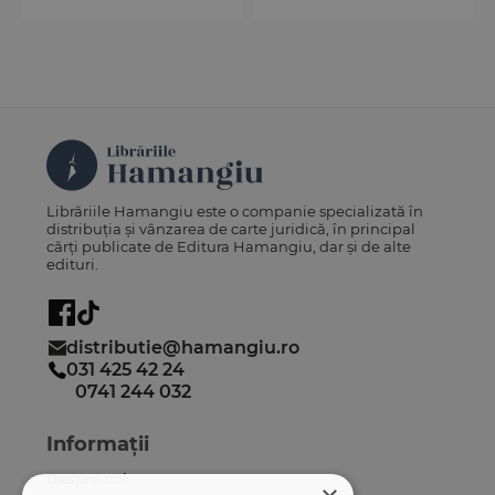
Librăriile Hamangiu este o companie specializată în
distribuția și vânzarea de carte juridică, în principal
cărți publicate de Editura Hamangiu, dar și de alte
edituri.
distributie@hamangiu.ro
031 425 42 24
0741 244 032
Informații
Despre noi