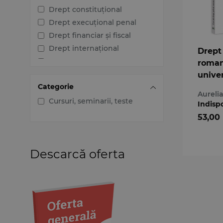
Drept constituțional
Drept execuțional penal
Drept financiar și fiscal
Drept internațional
Drept
Drept penal
roman
Drept procesual civil
univer
Categorie
Drept procesual penal
Aureli
Dreptul afacerilor
Cursuri, seminarii, teste
Indisp
Dreptul familiei
53,00
Dreptul mediului
Dreptul muncii și securității
sociale
Descarcă oferta
Dreptul noilor tehnologii
Dreptul proprietății
intelectuale
Dreptul Uniunii Europene
Jurisprudența instanțelor
judecătorești