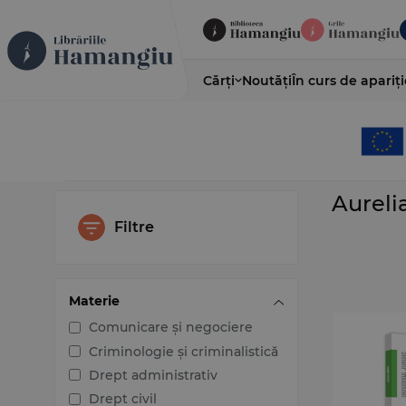
Cărți
Noutăți
În curs de apariți
Aureli
Filtre
Materie
Comunicare și negociere
Criminologie și criminalistică
Drept administrativ
Drept civil