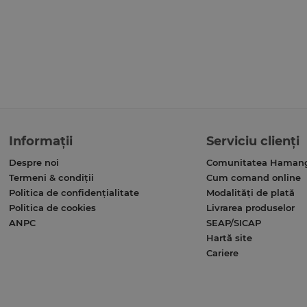
Informații
Serviciu clienți
Despre noi
Comunitatea Haman
Termeni & condiții
Cum comand online
Politica de confidențialitate
Modalități de plată
Politica de cookies
Livrarea produselor
ANPC
SEAP/SICAP
Hartă site
Cariere