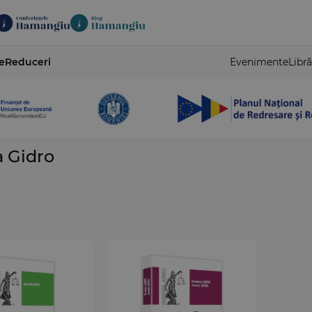
e
Reduceri
Evenimente
Libră
a Gidro