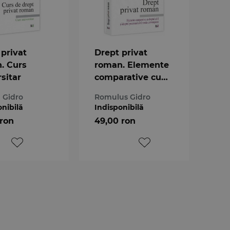
 privat
Drept privat
. Curs
roman. Elemente
sitar
comparative cu
dreptul civil si
a Gidro
Romulus Gidro
dreptul procesual
onibilă
Indisponibilă
civil roman
 ron
49,00 ron
contemporan