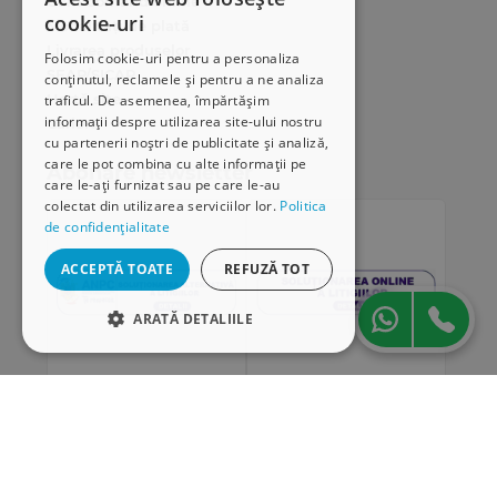
Cum comand online
cookie-uri
Modalități de plată
Livrarea produselor
Folosim cookie-uri pentru a personaliza
SEAP/SICAP
conținutul, reclamele și pentru a ne analiza
Hartă site
traficul. De asemenea, împărtășim
informații despre utilizarea site-ului nostru
Cariere
cu partenerii noștri de publicitate și analiză,
care le pot combina cu alte informații pe
Abonare newsletter
care le-ați furnizat sau pe care le-au
colectat din utilizarea serviciilor lor.
Politica
de confidențialitate
ACCEPTĂ TOATE
REFUZĂ TOT
ARATĂ DETALIILE
STRICT NECESARE
DE PERFORMANȚĂ
„Conținutul acestui material nu reprezintă în mod
DE TARGETARE
obligatoriu poziția oficială a Uniunii Europene sau a
Guvernului României”
DE FUNCŢIONALITATE