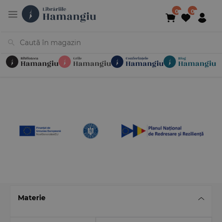
Cărți
Noutăți
În curs de apariție
Reduceri
Evenimente
Librării
Contact
Newsletter
031 425 4
Materie