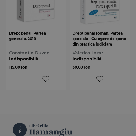
Drept penal. Partea
Drept penal roman. Partea
generala. 2019
speciala - Culegere de spete
din practica judiciara
comentate. Pentru uzul
Constantin Duvac
Valerica Lazar
studentilor
Indisponibilă
Indisponibilă
115,00 ron
30,00 ron