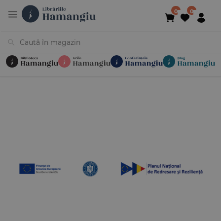
Cărți
Noutăți
În curs de apariție
Reduceri
Evenimente
Librării
Contact
Newsletter
031 425 4