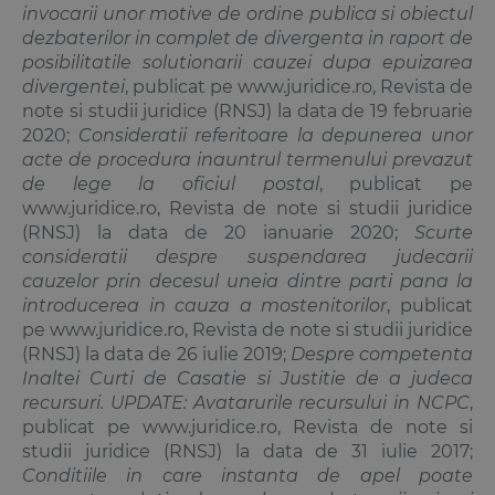
invocarii unor motive de ordine publica si obiectul
dezbaterilor in complet de divergenta in raport de
posibilitatile solutionarii cauzei dupa epuizarea
divergentei
, publicat pe www.juridice.ro, Revista de
note si studii juridice (RNSJ) la data de 19 februarie
2020;
Consideratii referitoare la depunerea unor
acte de procedura inauntrul termenului prevazut
de lege la oficiul postal
, publicat pe
www.juridice.ro, Revista de note si studii juridice
(RNSJ) la data de 20 ianuarie 2020;
Scurte
consideratii despre suspendarea judecarii
cauzelor prin decesul uneia dintre parti pana la
introducerea in cauza a mostenitorilor
, publicat
pe www.juridice.ro, Revista de note si studii juridice
(RNSJ) la data de 26 iulie 2019;
Despre competenta
Inaltei Curti de Casatie si Justitie de a judeca
recursuri. UPDATE: Avatarurile recursului in NCPC
,
publicat pe www.juridice.ro, Revista de note si
studii juridice (RNSJ) la data de 31 iulie 2017;
Conditiile in care instanta de apel poate