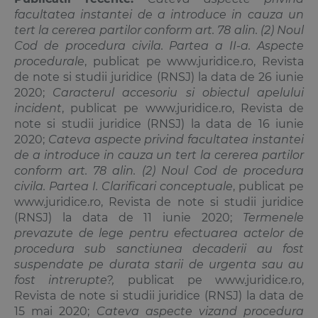
facultatea instantei de a introduce in cauza un
tert la cererea partilor conform art. 78 alin. (2) Noul
Cod de procedura civila. Partea a II-a. Aspecte
procedurale
, publicat pe www.juridice.ro, Revista
de note si studii juridice (RNSJ) la data de 26 iunie
2020;
Caracterul accesoriu si obiectul apelului
incident
, publicat pe www.juridice.ro, Revista de
note si studii juridice (RNSJ) la data de 16 iunie
2020;
Cateva aspecte privind facultatea instantei
de a introduce in cauza un tert la cererea partilor
conform art. 78 alin. (2) Noul Cod de procedura
civila. Partea I. Clarificari conceptuale
, publicat pe
www.juridice.ro, Revista de note si studii juridice
(RNSJ) la data de 11 iunie 2020;
Termenele
prevazute de lege pentru efectuarea actelor de
procedura sub sanctiunea decaderii au fost
suspendate pe durata starii de urgenta sau au
fost intrerupte?,
publicat pe www.juridice.ro,
Revista de note si studii juridice (RNSJ) la data de
15 mai 2020;
Cateva aspecte vizand procedura