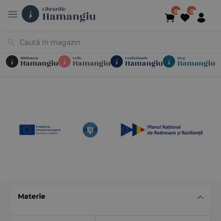
Cărți
Noutăți
În curs de apariție
Reduceri
Evenimente
Librării
Contact
Newsletter
031 425 4
Materie