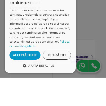
cookie-uri
Modalități de plată
Livrarea produselor
Folosim cookie-uri pentru a personaliza
SEAP/SICAP
conținutul, reclamele și pentru a ne analiza
Hartă site
traficul. De asemenea, împărtășim
Cariere
informații despre utilizarea site-ului nostru
cu partenerii noștri de publicitate și analiză,
care le pot combina cu alte informații pe
Abonare newsletter
care le-ați furnizat sau pe care le-au
colectat din utilizarea serviciilor lor.
Politica
de confidențialitate
ACCEPTĂ TOATE
REFUZĂ TOT
ARATĂ DETALIILE
STRICT NECESARE
DE PERFORMANȚĂ
„Conținutul acestui material nu reprezintă în mod
DE TARGETARE
obligatoriu poziția oficială a Uniunii Europene sau a
Guvernului României”
DE FUNCŢIONALITATE