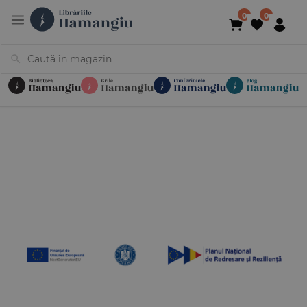
Cărți
Noutăți
În curs de apariție
Reduceri
Evenimente
Librării
Contact
Newsletter
031 425 4