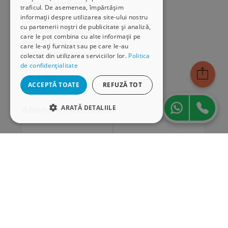
Serviciu clienți
traficul. De asemenea, împărtășim
informații despre utilizarea site-ului nostru
Comunitatea Hamangiu
cu partenerii noștri de publicitate și analiză,
Cum comand online
care le pot combina cu alte informații pe
Modalități de plată
care le-ați furnizat sau pe care le-au
Livrarea produselor
colectat din utilizarea serviciilor lor.
Politica
SEAP/SICAP
de confidențialitate
Hartă site
ACCEPTĂ TOATE
REFUZĂ TOT
Cariere
ARATĂ DETALIILE
Abonare newsletter
STRICT NECESARE
DE PERFORMANȚĂ
DE TARGETARE
DE FUNCŢIONALITATE