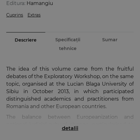
Editura:
Hamangiu
Cuprins
Extras
Specificații
Sumar
Descriere
tehnice
The idea of this volume came from the fruitful
debates of the Exploratory Workshop, on the same
topic, organised at the Lucian Blaga University of
Sibiu in October 2013, in which participated
distinguished academics and practitioners from
Romania and other European countries.
The balance between Europeanization and
national judicial-cultural change, particularised to
detalii
the Romanian case, is the central focus of this
volume. Evaluated against some particular