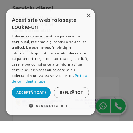
Serviciu clienți
×
Comunitatea Hamangiu
Acest site web folosește
Cum comand online
cookie-uri
Modalități de plată
Folosim cookie-uri pentru a personaliza
Livrarea produselor
conținutul, reclamele și pentru a ne analiza
SEAP/SICAP
traficul. De asemenea, împărtășim
Hartă site
informații despre utilizarea site-ului nostru
Cariere
cu partenerii noștri de publicitate și analiză,
care le pot combina cu alte informații pe
Abonare newsletter
care le-ați furnizat sau pe care le-au
colectat din utilizarea serviciilor lor.
Politica
de confidențialitate
ACCEPTĂ TOATE
REFUZĂ TOT
ARATĂ DETALIILE
STRICT NECESARE
DE PERFORMANȚĂ