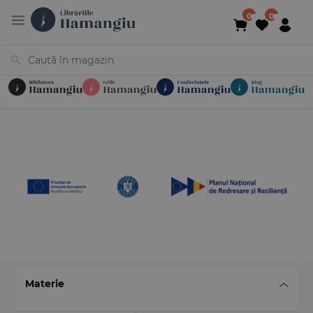
Cărți
Noutăți
În curs de apariție
Reduceri
Evenimente
Librării
Contact
Newsletter
031 425 4
Materie