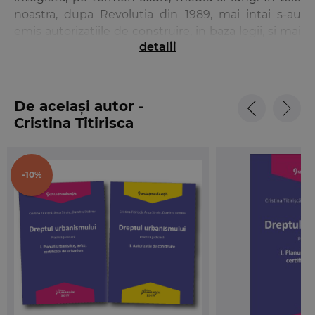
noastra, dupa Revolutia din 1989, mai intai s-au
emis autorizatiile de construire, in baza legii, si mai
detalii
apoi au inceput sa se marcheze regulile
urbanismului. Pe cale de consecinta, in plan
practic, instantele de judecata au fost chemate sa
se pronunte cu privire la legalitatea certificatelor
De același autor -
de urbanism, a autorizatiilor de construire si a
Cristina Titirisca
desfiintarii constructiilor, precum si asupra
legalitatii actelor administrative normative in
materie de urbanism.
-10%
Interesul constant atat al practicienilor, cat si al
justitiabililor in aceasta materie, precum si numarul
ridicat al cauzelor aflate pe rolul instantelor au
determinat publicarea culegerii
Dreptul
urbanismului. Practica judiciara
, care trateaza
principalele aspecte de practica judiciara privind
dreptul urbanismului.