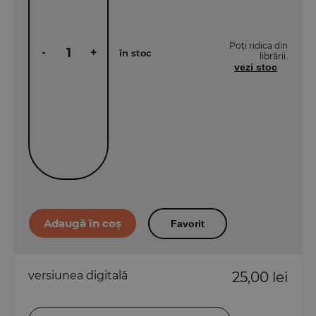
Poți ridica din
-
+
în stoc
librării.
vezi stoc
Favorit
versiunea digitală
25,00 lei