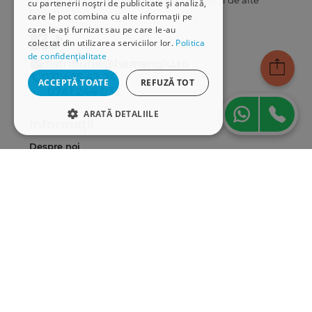
cu partenerii noștri de publicitate și analiză,
edituri.
care le pot combina cu alte informații pe
care le-ați furnizat sau pe care le-au
colectat din utilizarea serviciilor lor.
Politica
de confidențialitate
distributie@hamangiu.ro
031 425 42 24
ACCEPTĂ TOATE
REFUZĂ TOT
0741 244 032
ARATĂ DETALIILE
Informații
STRICT NECESARE
Despre noi
Termeni & condiții
DE PERFORMANȚĂ
Politica de confidențialitate
DE TARGETARE
Politica de cookies
ANPC
DE FUNCŢIONALITATE
Serviciu clienți
Comunitatea Hamangiu
Cum comand online
Strict necesare
De performanță
Modalități de plată
De targetare
De funcţionalitate
Livrarea produselor