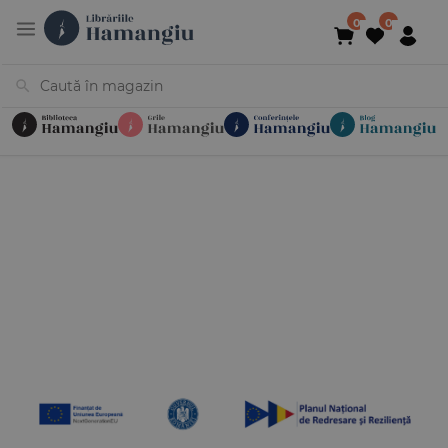
Cărți
Noutăți
În curs de apariție
Reduceri
Evenimente
Librării
Contact
Newsletter
031 425 4