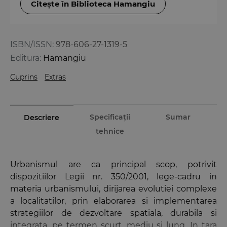
Citește în Biblioteca Hamangiu
ISBN/ISSN:
978-606-27-1319-5
Editura:
Hamangiu
Cuprins
Extras
Specificații
Sumar
Descriere
tehnice
Urbanismul are ca principal scop, potrivit
dispozitiilor Legii nr. 350/2001, lege-cadru in
materia urbanismului, dirijarea evolutiei complexe
a localitatilor, prin elaborarea si implementarea
strategiilor de dezvoltare spatiala, durabila si
integrata, pe termen scurt, mediu si lung. In tara