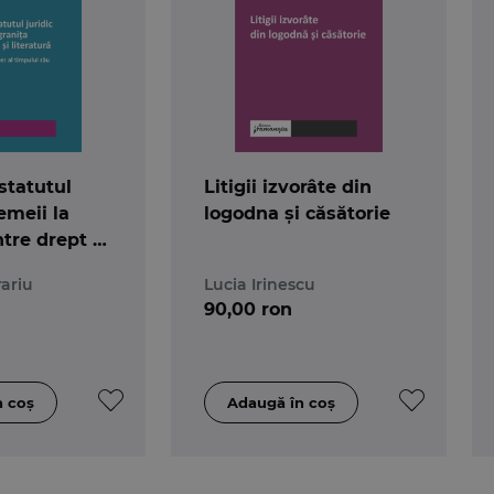
 statutul
Litigii izvorâte din
femeii la
logodna și căsătorie
ntre drept și
. George
ariu
Lucia Irinescu
er al
90,00 ron
său