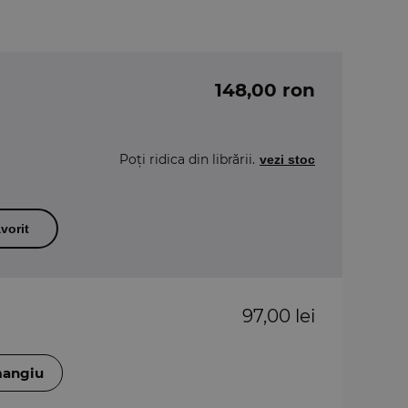
148,00 ron
Poți ridica din librării.
vezi stoc
vorit
97,00 lei
mangiu