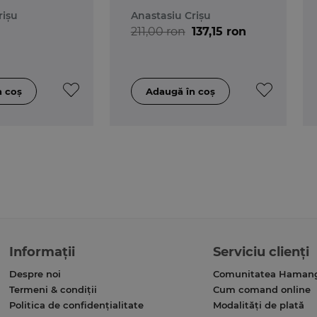
rișu
Anastasiu Crișu
211,00 ron
137,15 ron
Informații
Serviciu clienți
Despre noi
Comunitatea Haman
Termeni & condiții
Cum comand online
Politica de confidențialitate
Modalități de plată