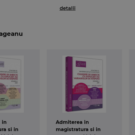
detalii
 si se adreseaza cu prioritate studentilor, insa este un i
inse in Cartea a II-a din Codul civil - "Despre familie'', da
rilor in materie, exemple din jurisprudenta interna si eu
 Hageanu
 in
Admiterea in
ra si in
magistratura si in