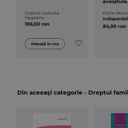
avocatura. 
Drept civil
Cristina Codruta
Florin Motiu
procesual 
Hageanu
Indisponibi
106,00 ron
84,00 ron
Din aceeași categorie - Dreptul famil