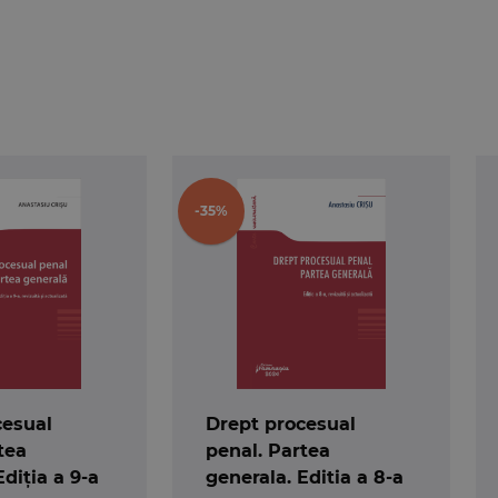
-35%
cesual
Drept procesual
tea
penal. Partea
Ediția a 9-a
generala. Editia a 8-a