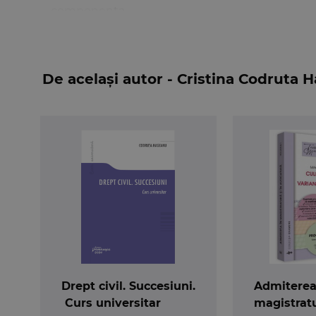
componenta.
Lucrarea
Dreptul familiei
are caracter didactic
in ea o prezentare exhaustiva a institutiilor cupr
familie, interpretari argumentate ale reglementa
De același autor - Cristina Codruta
Drept civil. Succesiuni.
Admiterea
Curs universitar
magistratu