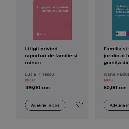
Litigii privind
Familia și
raporturi de familie și
juridic al 
minori
granița di
literatură
Lucia Irinescu
Ioana Pădur
Sand – rep
NOU
NOU
timpului 
109,00 ron
60,00 ron