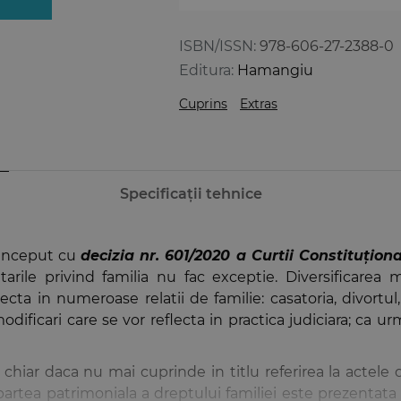
ISBN/ISSN:
978-606-27-2388-0
Editura:
Hamangiu
Cuprins
Extras
Specificații tehnice
 inceput cu
decizia nr. 601/2020 a Curtii Constituțion
ntarile privind familia nu fac exceptie. Diversificarea 
a in numeroase relatii de familie: casatoria, divortul, a
dificari care se vor reflecta in practica judiciara; ca u
chiar daca nu mai cuprinde in titlu referirea la actele d
artea patrimoniala a dreptului familiei este prezentata 