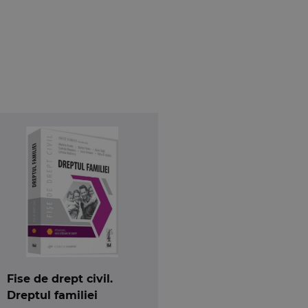
nstrument util si pentru practicieni care pot gasi
r si in legile speciale referitoare la relatiile de
ropeana si un aparat bibliografic divers.
Fise de drept civil.
Dreptul familiei