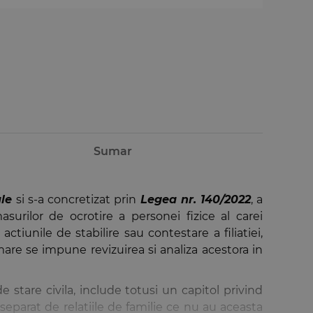
Sumar
ale
si s-a concretizat prin
Legea nr. 140/2022
, a
masurilor de ocrotire a personei fizice al carei
ctiunile de stabilire sau contestare a filiatiei,
rmare se impune revizuirea si analiza acestora in
e stare civila, include totusi un capitol privind
separat de relatiile de familie ce nu au aceasta