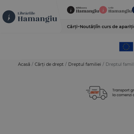
Cărți
Noutăți
În curs de apariți
Acasă
/
Cărți de drept
/
Dreptul familiei
/
Dreptul famili