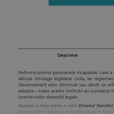
Descriere
Reforma privind persoanele incapabile, care a
afectat intreaga legislatie civila, iar regleme
discernamant este diminuat sau abolit se reflect
adoptia – toate aceste institutii au cunoscut mo
lumina noilor dispozitii legale.
Aceasta a treia editie a cartii
Dreptul familiei
,
aceste acte si aduce o noua structura in care p