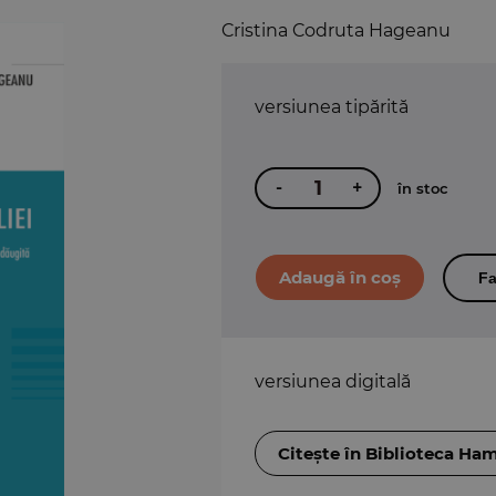
Cristina Codruta Hageanu
versiunea tipărită
-
+
în stoc
Fa
versiunea digitală
Citește în Biblioteca Ha