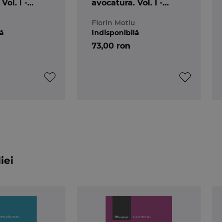
Vol. I -
avocatura. Vol. I -
, Drept
Drept civil, Drept
Florin Motiu
civil 2020
procesual civil
lă
Indisponibilă
73,00 ron
iei