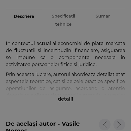
Specificații
Sumar
Descriere
tehnice
In contextul actual al economiei de piata, marcata
de fluctuatii si incertitudini financiare, asigurarea
se impune ca o componenta necesara in
activitatea persoanelor fizice si juridice.
Prin aceasta lucrare, autorul abordeaza detaliat atat
aspectele teoretice, cat si pe cele practice specifice
operatiunilor de asigurare, acordand o atentie
deosebita noilor reglementari in materie, normelor
detalii
europene si celor emise de catre Autoritatea de
Supraveghere Financiara in exercitarea rolului sau
de reglementator si supraveghetor.
De același autor - Vasile
Astfel, sunt analizate, intr-o ordine fireasca menita
Nemeș