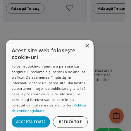
×
Acest site web folosește
cookie-uri
Folosim cookie-uri pentru a personaliza
Librăriile Hamangiu este o companie specializată în
conținutul, reclamele și pentru a ne analiza
distribuția și vânzarea de carte juridică, în principal
traficul. De asemenea, împărtășim
cărți publicate de Editura Hamangiu, dar și de alte
informații despre utilizarea site-ului nostru
edituri.
cu partenerii noștri de publicitate și analiză,
care le pot combina cu alte informații pe
care le-ați furnizat sau pe care le-au
colectat din utilizarea serviciilor lor.
Politica
distributie@hamangiu.ro
de confidențialitate
031 425 42 24
0741 244 032
ACCEPTĂ TOATE
REFUZĂ TOT