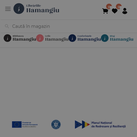
Cărți
Noutăți
În curs de apariție
Reduceri
Evenimente
Librării
Contact
Newsletter
031 425 4