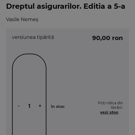
Dreptul asigurarilor. Editia a 5-a
Vasile Nemeș
versiunea tipărită
90,00 ron
Poți ridica din
-
+
în stoc
librării.
vezi stoc