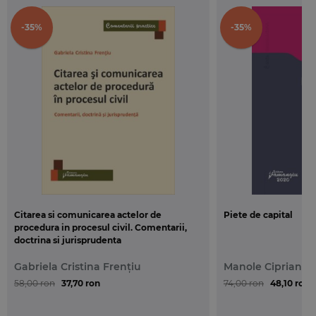
-35%
-35%
Citarea si comunicarea actelor de
Piete de capital
procedura in procesul civil. Comentarii,
doctrina si jurisprudenta
Gabriela Cristina Frențiu
Manole Ciprian P
58,00 ron
37,70 ron
74,00 ron
48,10 ron