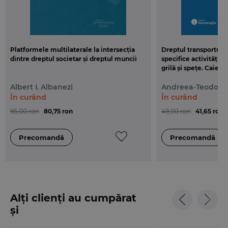
Platformele multilaterale la intersecția
Dreptul transporturil
dintre dreptul societar și dreptul muncii
specifice activității 
grilă și spețe. Caiet
Albert I. Albanezi
Andreea-Teodora
În curând
În curând
95,00 ron
80,75 ron
49,00 ron
41,65 ron
Alți clienți au cumpărat
și