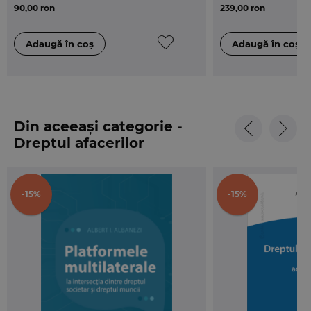
(delimitate si grafic, vizual, de restul textului printr-
90,00 ron
239,00 ron
un font diferit), astfel incat teoria si textul abstract
al legii sa capete claritate si contur prin exemplul
concret din viata participantilor din piata
asigurarilor.
Din aceeași categorie -
Dreptul afacerilor
-15%
-15%