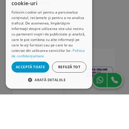
cookie-uri
Modalități de plată
Livrarea produselor
Folosim cookie-uri pentru a personaliza
SEAP/SICAP
conținutul, reclamele și pentru a ne analiza
Hartă site
traficul. De asemenea, împărtășim
Cariere
informații despre utilizarea site-ului nostru
cu partenerii noștri de publicitate și analiză,
care le pot combina cu alte informații pe
Abonare newsletter
care le-ați furnizat sau pe care le-au
colectat din utilizarea serviciilor lor.
Politica
de confidențialitate
ACCEPTĂ TOATE
REFUZĂ TOT
ARATĂ DETALIILE
STRICT NECESARE
DE PERFORMANȚĂ
„Conținutul acestui material nu reprezintă în mod
DE TARGETARE
obligatoriu poziția oficială a Uniunii Europene sau a
Guvernului României”
DE FUNCŢIONALITATE