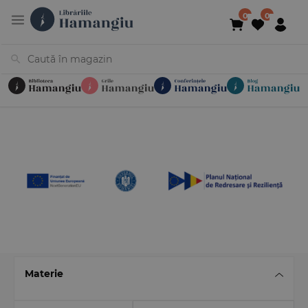
Cărți
Noutăți
În curs de apariție
Reduceri
Evenimente
Librării
Contact
Newsletter
031 425 4
Materie