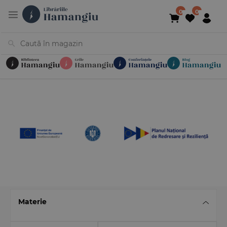
Cărți
Noutăți
În curs de apariție
Reduceri
Evenimente
Librării
Contact
Newsletter
031 425 4
Materie