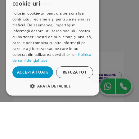
cookie-uri
Modalități de plată
Livrarea produselor
Folosim cookie-uri pentru a personaliza
SEAP/SICAP
conținutul, reclamele și pentru a ne analiza
Hartă site
traficul. De asemenea, împărtășim
Cariere
informații despre utilizarea site-ului nostru
cu partenerii noștri de publicitate și analiză,
care le pot combina cu alte informații pe
Abonare newsletter
care le-ați furnizat sau pe care le-au
colectat din utilizarea serviciilor lor.
Politica
de confidențialitate
ACCEPTĂ TOATE
REFUZĂ TOT
ARATĂ DETALIILE
STRICT NECESARE
DE PERFORMANȚĂ
„Conținutul acestui material nu reprezintă în mod
DE TARGETARE
obligatoriu poziția oficială a Uniunii Europene sau a
Guvernului României”
DE FUNCŢIONALITATE