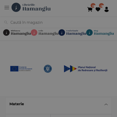
Cărți
Noutăți
În curs de apariție
Reduceri
Evenimente
Librării
Contact
Newsletter
031 425 4
Materie