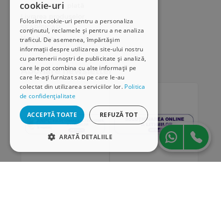
cookie-uri
Modalități de plată
Livrarea produselor
Folosim cookie-uri pentru a personaliza
SEAP/SICAP
conținutul, reclamele și pentru a ne analiza
Hartă site
traficul. De asemenea, împărtășim
Cariere
informații despre utilizarea site-ului nostru
cu partenerii noștri de publicitate și analiză,
care le pot combina cu alte informații pe
Abonare newsletter
care le-ați furnizat sau pe care le-au
colectat din utilizarea serviciilor lor.
Politica
de confidențialitate
ACCEPTĂ TOATE
REFUZĂ TOT
ARATĂ DETALIILE
STRICT NECESARE
DE PERFORMANȚĂ
„Conținutul acestui material nu reprezintă în mod
DE TARGETARE
obligatoriu poziția oficială a Uniunii Europene sau a
Guvernului României”
DE FUNCŢIONALITATE