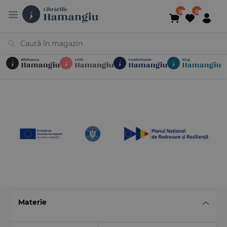
Cărți
Noutăți
În curs de apariție
Reduceri
Evenimente
Librării
Contact
Newsletter
031 425 4
Materie