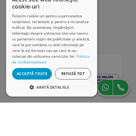
Cum comand online
cookie-uri
Modalități de plată
Livrarea produselor
Folosim cookie-uri pentru a personaliza
SEAP/SICAP
conținutul, reclamele și pentru a ne analiza
Hartă site
traficul. De asemenea, împărtășim
informații despre utilizarea site-ului nostru
Cariere
cu partenerii noștri de publicitate și analiză,
care le pot combina cu alte informații pe
Abonare newsletter
care le-ați furnizat sau pe care le-au
colectat din utilizarea serviciilor lor.
Politica
de confidențialitate
ACCEPTĂ TOATE
REFUZĂ TOT
ARATĂ DETALIILE
STRICT NECESARE
DE PERFORMANȚĂ
„Conținutul acestui material nu reprezintă în mod
DE TARGETARE
obligatoriu poziția oficială a Uniunii Europene sau a
Guvernului României”
DE FUNCŢIONALITATE