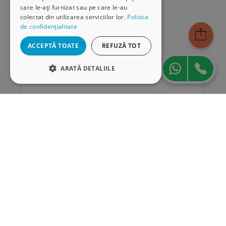
care le-ați furnizat sau pe care le-au
Hartă site
colectat din utilizarea serviciilor lor.
Politica
Cariere
de confidențialitate
Abonare newsletter
ACCEPTĂ TOATE
REFUZĂ TOT
ARATĂ DETALIILE
STRICT NECESARE
DE PERFORMANȚĂ
DE TARGETARE
DE FUNCŢIONALITATE
Strict necesare
De performanță
De targetare
De funcţionalitate
Cookie-urile strict necesare permit