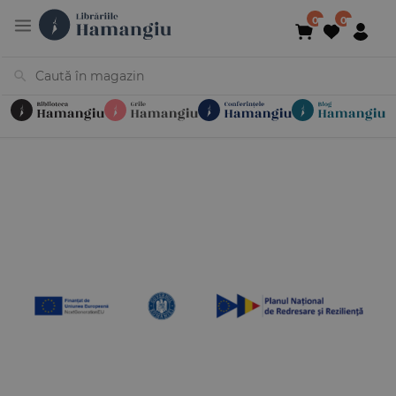
Cărți
Noutăți
În curs de apariție
Reduceri
Evenimente
Librării
Contact
Newsletter
031 425 4