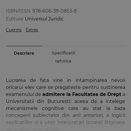
ISBN/ISSN:
978-606-39-0853-8
Editura:
Universul Juridic
Cuprins
Extras
Specificații
Descriere
tehnice
Lucrarea de fata vine in intampinarea nevoii
oricarui elev care se pregateste pentru sustinerea
examenului de
admitere la Facultatea de Drept
a
Universitatii din Bucuresti: aceea de a intelege
mecanismele cognitive care au stat la baza
conceperii subiectelor din anii anteriori, a logicii
explicatiilor si a unor interpretari (poate) litigioase
ale analizei gramaticale.