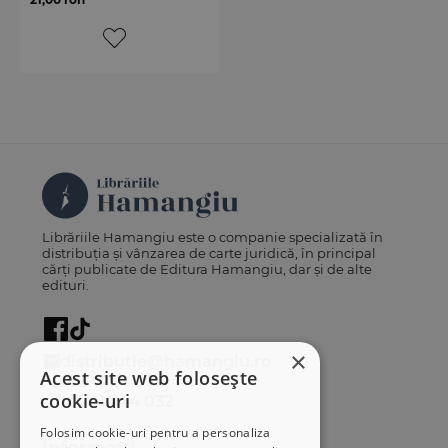
Librăriile Hamangiu este o companie specializată în
distribuția și vânzarea de carte juridică, în principal
cărți publicate de Editura Hamangiu, dar și de alte
edituri.
×
distributie@hamangiu.ro
Acest site web folosește
031 425 42 24
cookie-uri
0741 244 032
Folosim cookie-uri pentru a personaliza