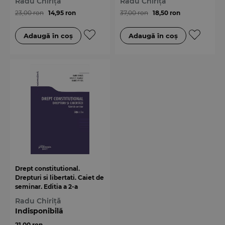
Radu Chiriță
Radu Chiriță
23,00 ron
14,95 ron
37,00 ron
18,50 ron
Drept constitutional.
Drepturi si libertati. Caiet de
seminar. Editia a 2-a
Radu Chiriță
Indisponibilă
21,00 ron