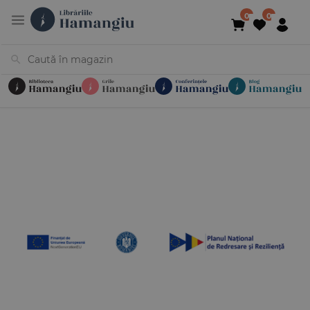
Cărți
Noutăți
În curs de apariție
Reduceri
Evenimente
Librării
Contact
Newsletter
031 425 4