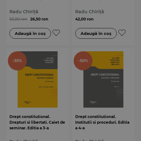
Radu Chiriță
Radu Chiriță
53,00 ron
26,50 ron
42,00 ron
-35%
-50%
Drept constitutional.
Drept constitutional.
Drepturi si libertati. Caiet de
Institutii si proceduri. Editia
seminar. Editia a 3-a
a 4-a