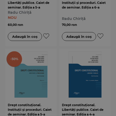
Libertăți publice. Caiet de
Instituții și proceduri. Caiet
seminar. Ediția a 5-a
de seminar. Ediția a 6-a
Radu Chiriță
NOU
Radu Chiriță
60,00 ron
70,00 ron
-50%
Drept constituțional.
Drept constituțional.
Instituții și proceduri. Caiet
Libertăți publice. Caiet de
de seminar. Ediția a 5-a
seminar. Ediția a 4-a