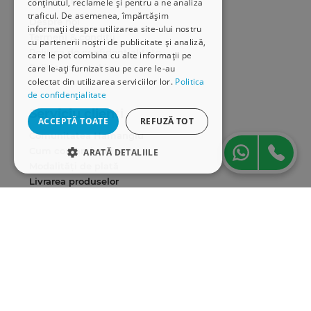
Informații
conținutul, reclamele și pentru a ne analiza
traficul. De asemenea, împărtășim
Despre noi
informații despre utilizarea site-ului nostru
Termeni & condiții
cu partenerii noștri de publicitate și analiză,
Politica de confidențialitate
care le pot combina cu alte informații pe
Politica de cookies
care le-ați furnizat sau pe care le-au
colectat din utilizarea serviciilor lor.
Politica
ANPC
de confidențialitate
Serviciu clienți
ACCEPTĂ TOATE
REFUZĂ TOT
Comunitatea Hamangiu
Cum comand online
ARATĂ DETALIILE
Modalități de plată
STRICT NECESARE
Livrarea produselor
SEAP/SICAP
DE PERFORMANȚĂ
Hartă site
Cariere
DE TARGETARE
DE FUNCŢIONALITATE
Abonare newsletter