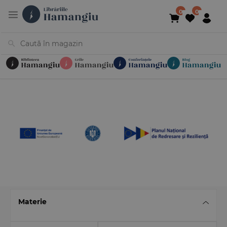
Cărți
Noutăți
În curs de apariție
Reduceri
Evenimente
Librării
Contact
Newsletter
031 425 4
Materie