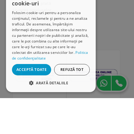
cookie-uri
Modalități de plată
Livrarea produselor
Folosim cookie-uri pentru a personaliza
SEAP/SICAP
conținutul, reclamele și pentru a ne analiza
Hartă site
traficul. De asemenea, împărtășim
Cariere
informații despre utilizarea site-ului nostru
cu partenerii noștri de publicitate și analiză,
care le pot combina cu alte informații pe
Abonare newsletter
care le-ați furnizat sau pe care le-au
colectat din utilizarea serviciilor lor.
Politica
de confidențialitate
ACCEPTĂ TOATE
REFUZĂ TOT
ARATĂ DETALIILE
STRICT NECESARE
DE PERFORMANȚĂ
„Conținutul acestui material nu reprezintă în mod
DE TARGETARE
obligatoriu poziția oficială a Uniunii Europene sau a
Guvernului României”
DE FUNCŢIONALITATE