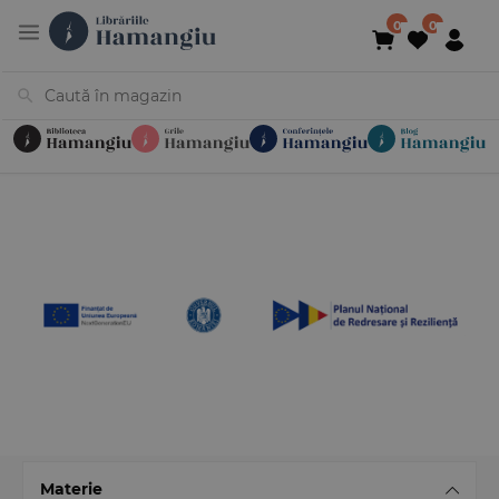
Cărți
Noutăți
În curs de apariție
Reduceri
Evenimente
Librării
Contact
Newsletter
031 425 4
Materie