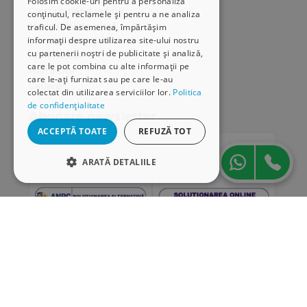
Folosim cookie-uri pentru a personaliza
Cum comand online
conținutul, reclamele și pentru a ne analiza
Modalități de plată
traficul. De asemenea, împărtășim
informații despre utilizarea site-ului nostru
Livrarea produselor
cu partenerii noștri de publicitate și analiză,
SEAP/SICAP
care le pot combina cu alte informații pe
Hartă site
care le-ați furnizat sau pe care le-au
Cariere
colectat din utilizarea serviciilor lor.
Politica
de confidențialitate
Abonare newsletter
ACCEPTĂ TOATE
REFUZĂ TOT
ARATĂ DETALIILE
STRICT NECESARE
DE PERFORMANȚĂ
DE TARGETARE
DE FUNCŢIONALITATE
„Conținutul acestui material nu reprezintă în mod