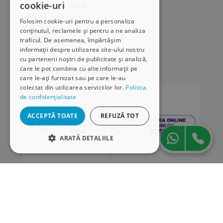
cookie-uri
Modalități de plată
Livrarea produselor
Folosim cookie-uri pentru a personaliza
SEAP/SICAP
conținutul, reclamele și pentru a ne analiza
Hartă site
traficul. De asemenea, împărtășim
Cariere
informații despre utilizarea site-ului nostru
cu partenerii noștri de publicitate și analiză,
care le pot combina cu alte informații pe
Abonare newsletter
care le-ați furnizat sau pe care le-au
colectat din utilizarea serviciilor lor.
Politica
de confidențialitate
ACCEPTĂ TOATE
REFUZĂ TOT
ARATĂ DETALIILE
STRICT NECESARE
DE PERFORMANȚĂ
„Conținutul acestui material nu reprezintă în mod
DE TARGETARE
obligatoriu poziția oficială a Uniunii Europene sau a
Guvernului României”
DE FUNCŢIONALITATE