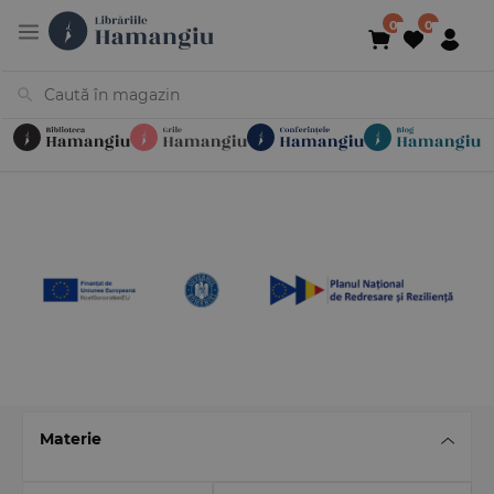
Cărți
Noutăți
În curs de apariție
Reduceri
Evenimente
Librării
Contact
Newsletter
031 425 4
Materie