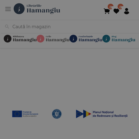
Cărți
Noutăți
În curs de apariție
Reduceri
Evenimente
Librării
Contact
Newsletter
031 425 4