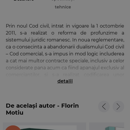
tehnice
Prin noul Cod civil, intrat in vigoare la 1 octombrie
2011, s-a realizat o reforma de profunzime a
sistemului juridic romanesc. In noua reglementare,
ca o consecinta a abandonarii dualismului Cod civil
– Cod comercial, s-a impus in mod logic includerea
a cat mai multor contracte speciale, inclusiv a celor
considerate pana acum ca fiind apanajul exclusiv al
comerciantilor, si s-a realizat codificarea unor
detalii
contracte, pana acum nenumite (contractul de
furnizare, contractul de comision, contractul de
consignatie, contractul de expeditie, contractul de
agentie, contractul de intermediere, contractul de
De același autor - Florin
intretinere etc.).
Motiu
Aceasta a patra editie a lucrarii prezinta 23 de