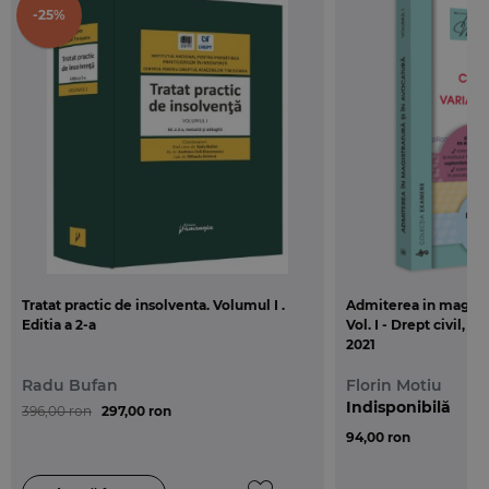
contracte speciale prin prisma noilor reglementari,
-25%
fiind actualizata la data de 1 octombrie 2013,
constituind astfel un instrument util de lucru atat
pentru studentii facultatilor de drept, cat si pentru
toti practicienii din domeniu.
Tratat practic de insolventa. Volumul I .
Admiterea in magistra
Editia a 2-a
Vol. I - Drept civil, D
2021
Radu Bufan
Florin Motiu
Indisponibilă
396,00 ron
297,00 ron
94,00 ron