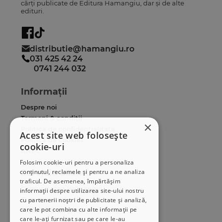
cărți publicate de Editura Hamangiu, dar și de alte
edituri.
distributie@hamangiu.ro
031 425 42 24
0741 244 032
Informații
Despre noi
Termeni & condiții
×
Politica de confidențialitate
Acest site web folosește
Politica de cookies
cookie-uri
ANPC
Folosim cookie-uri pentru a personaliza
conținutul, reclamele și pentru a ne analiza
Serviciu clienți
traficul. De asemenea, împărtășim
Comunitatea Hamangiu
informații despre utilizarea site-ului nostru
Cum comand online
cu partenerii noștri de publicitate și analiză,
care le pot combina cu alte informații pe
Modalități de plată
care le-ați furnizat sau pe care le-au
Livrarea produselor