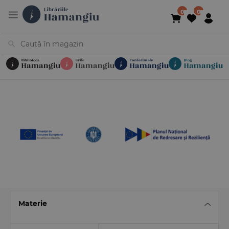
Cărți
Noutăți
În curs de apariție
Reduceri
Evenimente
Librării
Contact
Newsletter
031 425 4
Materie