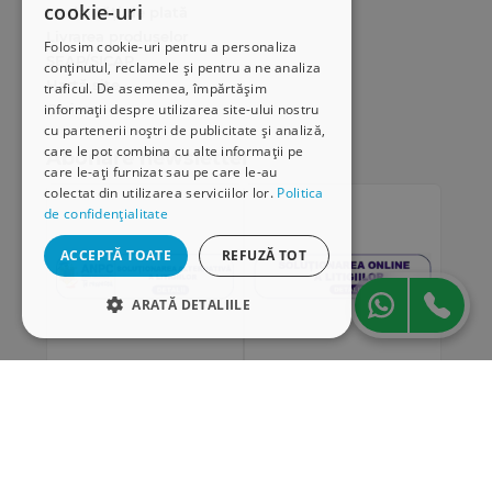
cookie-uri
Modalități de plată
Livrarea produselor
Folosim cookie-uri pentru a personaliza
SEAP/SICAP
conținutul, reclamele și pentru a ne analiza
Hartă site
traficul. De asemenea, împărtășim
Cariere
informații despre utilizarea site-ului nostru
cu partenerii noștri de publicitate și analiză,
care le pot combina cu alte informații pe
Abonare newsletter
care le-ați furnizat sau pe care le-au
colectat din utilizarea serviciilor lor.
Politica
de confidențialitate
ACCEPTĂ TOATE
REFUZĂ TOT
ARATĂ DETALIILE
STRICT NECESARE
DE PERFORMANȚĂ
„Conținutul acestui material nu reprezintă în mod
DE TARGETARE
obligatoriu poziția oficială a Uniunii Europene sau a
Guvernului României”
DE FUNCŢIONALITATE