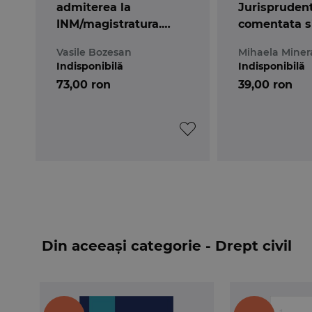
admiterea la
Jurispruden
INM/magistratura.
comentata s
Drept civil si drept
reglementar
Vasile Bozesan
Mihaela Mine
procesual civil - 2021
noul Cod civ
Indisponibilă
Indisponibilă
73,00 ron
39,00 ron
Din aceeași categorie - Drept civil