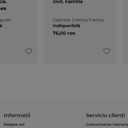
sia.
civil. Familia
nea
gusin
Gabriela Cristina Frențiu
lă
Indisponibilă
76,00 ron
Informații
Serviciu clienți
Despre noi
Comunitatea Haman