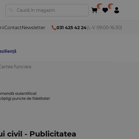
rii
Contact
Newsletter
031 425 42 24
(L-V 09:00-16:30)
 Cartea funciara
 civil - Publicitatea