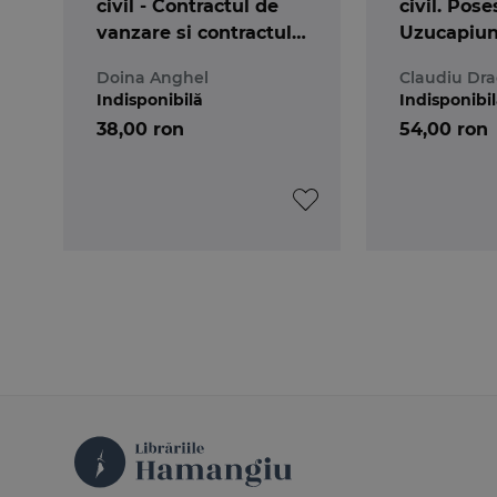
civil - Contractul de
civil. Pose
vanzare si contractul
Uzucapiu
de schimb
Doina Anghel
Claudiu Dra
Indisponibilă
Indisponibi
38,00 ron
54,00 ron