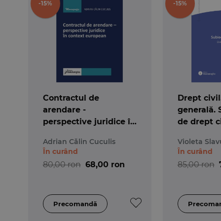
-15%
-15%
Contractul de
Drept civil
arendare -
generală. 
perspective juridice în
de drept ci
context european
3-a
Adrian Călin Cuculis
Violeta Slav
În curând
În curând
80,00 ron
68,00 ron
85,00 ron