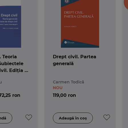
. Teoria
Drept civil. Partea
Subiectele
generală
vil. Ediția a
u
Carmen Todică
NOU
72,25 ron
119,00 ron