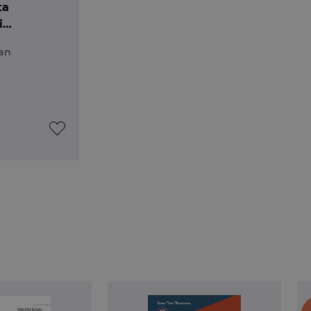
ta
i
ea din
ran
il