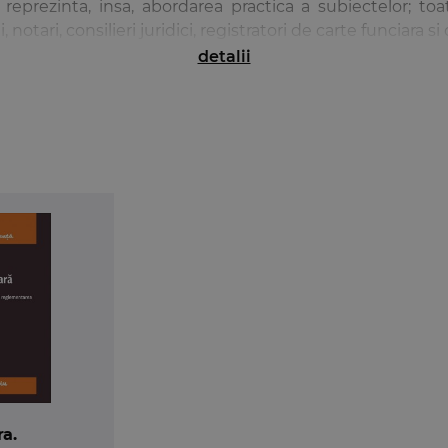
reprezinta, insa, abordarea practica a subiectelor; to
tari, consilieri juridici, registratori de carte funciara si 
detalii
ul Cod civil vine din constatarea ca normele privind publicitatea,
teama de a uza de mijloacele lasate la dispozitie de Legea nr. 7/1996
iei cartilor funciare si o curajoasa aplicare a acesteia pot condu
ra.