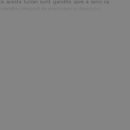
ate aceste lucrari sunt gandite spre a servi ca
celelalte categorii de practicieni ai dreptului.
 in general, si publicitatea imobiliara, in special, sunt
 si, in prezent, de Titlul VII din Cartea a III-a a noului
ce la respectarea principiului securitatii juridice si la