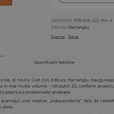
ISBN/ISSN:
978-606-522-764-4
Editura:
Hamangiu
Cuprins
Extras
Specificații tehnice
cole, al noului Cod civil, Editura Hamangiu inaugureaz
urata in mai multe volume – cel putin 20, conform proiectul
ta practica a problemelor analizate.
ti avantajul unei relative „independente” fata de celelal
 alese.