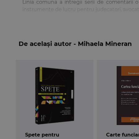
Linia comuna a intregii serii de comentarii o 
instrumente de lucru pentru judecatori, avocati, no
Necesitatea comentarii art. 18-24 si art. 876-915 din no
putin intelese si aplicate in practica, existand chiar o 
De același autor - Mihaela Mineran
Cod civil. In acelasi timp, o buna intelegere a institut
incurajarea circulatiei juridice a imobilelor.
Spete pentru
Carte funcia