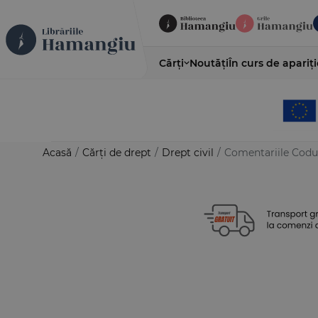
Cărți
Noutăți
În curs de apariți
Acasă
/
Cărți de drept
/
Drept civil
/
Comentariile Codului