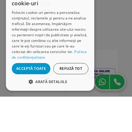
cookie-uri
Modalități de plată
Livrarea produselor
Folosim cookie-uri pentru a personaliza
SEAP/SICAP
conținutul, reclamele și pentru a ne analiza
Hartă site
traficul. De asemenea, împărtășim
Cariere
informații despre utilizarea site-ului nostru
cu partenerii noștri de publicitate și analiză,
care le pot combina cu alte informații pe
Abonare newsletter
care le-ați furnizat sau pe care le-au
colectat din utilizarea serviciilor lor.
Politica
de confidențialitate
ACCEPTĂ TOATE
REFUZĂ TOT
ARATĂ DETALIILE
STRICT NECESARE
DE PERFORMANȚĂ
„Conținutul acestui material nu reprezintă în mod
DE TARGETARE
obligatoriu poziția oficială a Uniunii Europene sau a
Guvernului României”
DE FUNCŢIONALITATE