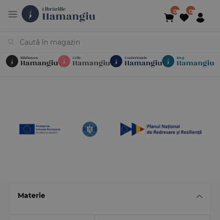
Cărți
Noutăți
În curs de apariție
Reduceri
Evenimente
Librării
Contact
Newsletter
031 425 4
Materie