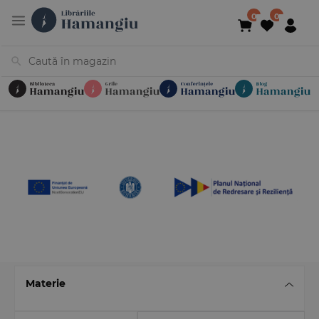
Cărți
Noutăți
În curs de apariție
Reduceri
Evenimente
Librării
Contact
Newsletter
031 425 4
Materie