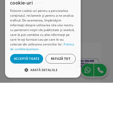
cookie-uri
Modalități de plată
Livrarea produselor
Folosim cookie-uri pentru a personaliza
SEAP/SICAP
conținutul, reclamele și pentru a ne analiza
Hartă site
traficul. De asemenea, împărtășim
Cariere
informații despre utilizarea site-ului nostru
cu partenerii noștri de publicitate și analiză,
care le pot combina cu alte informații pe
Abonare newsletter
care le-ați furnizat sau pe care le-au
colectat din utilizarea serviciilor lor.
Politica
de confidențialitate
ACCEPTĂ TOATE
REFUZĂ TOT
ARATĂ DETALIILE
STRICT NECESARE
DE PERFORMANȚĂ
„Conținutul acestui material nu reprezintă în mod
DE TARGETARE
obligatoriu poziția oficială a Uniunii Europene sau a
Guvernului României”
DE FUNCŢIONALITATE