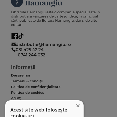
Librăriile Hamangiu este o companie specializată în
distribuția și vânzarea de carte juridică, în principal
cărți publicate de Editura Hamangiu, dar și de alte
edituri.
distributie@hamangiu.ro
031 425 42 24
0741 244 032
Informații
Despre noi
Termeni & condiții
Politica de confidențialitate
Politica de cookies
ANPC
×
Acest site web folosește
Serviciu clienți
cookie-uri