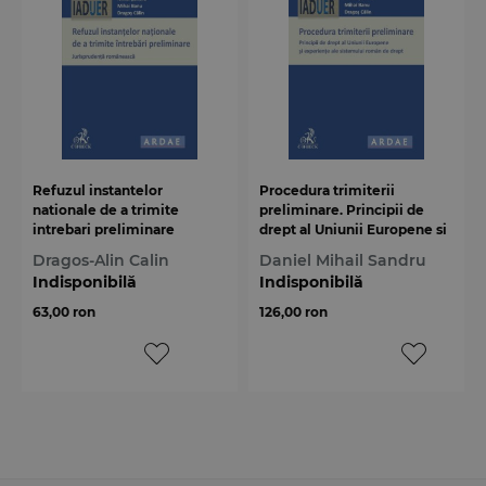
Refuzul instantelor
Procedura trimiterii
nationale de a trimite
preliminare. Principii de
intrebari preliminare
drept al Uniunii Europene si
experiente ale sistemului
Dragos-Alin Calin
Daniel Mihail Sandru
roman de drept
Indisponibilă
Indisponibilă
63,00 ron
126,00 ron