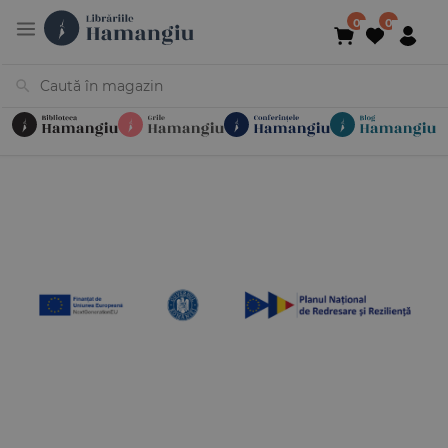
Cărți
Noutăți
În curs de apariție
Reduceri
Evenimente
Librării
Contact
Newsletter
031 425 4