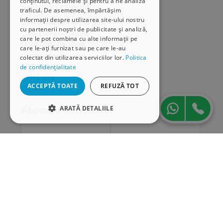
conținutul, reclamele și pentru a ne analiza
Serviciu clienți
traficul. De asemenea, împărtășim
informații despre utilizarea site-ului nostru
Comunitatea Hamangiu
cu partenerii noștri de publicitate și analiză,
Cum comand online
care le pot combina cu alte informații pe
Modalități de plată
care le-ați furnizat sau pe care le-au
Livrarea produselor
colectat din utilizarea serviciilor lor.
Politica
SEAP/SICAP
de confidențialitate
Hartă site
ACCEPTĂ TOATE
REFUZĂ TOT
Cariere
ARATĂ DETALIILE
Abonare newsletter
STRICT NECESARE
DE PERFORMANȚĂ
DE TARGETARE
DE FUNCŢIONALITATE