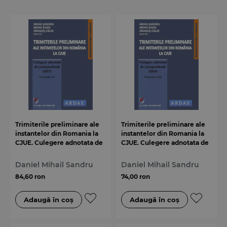
Trimiterile preliminare ale
Trimiterile preliminare ale
instantelor din Romania la
instantelor din Romania la
CJUE. Culegere adnotata de
CJUE. Culegere adnotata de
jurisprudenta (2017).
jurisprudenta (2016).
Volumul IX
Volumul VIII
Daniel Mihail Sandru
Daniel Mihail Sandru
84,60 ron
74,00 ron