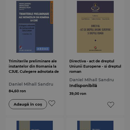
Trimiterile preliminare ale
Directiva - act de dreptul
instantelor din Romania la
Uniunii Europene - si dreptul
CJUE. Culegere adnotata de
roman
jurisprudenta (2015-2016).
Daniel Mihail Sandru
Volumul VII
Daniel Mihail Sandru
Indisponibilă
84,60 ron
39,00 ron