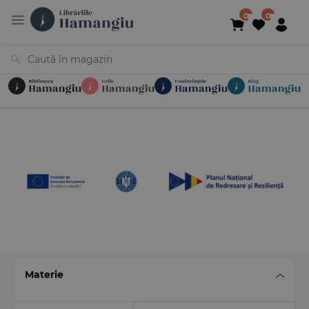
Cărți
Noutăți
În curs de apariție
Reduceri
Evenimente
Librării
Contact
Newsletter
031 425 4
Materie