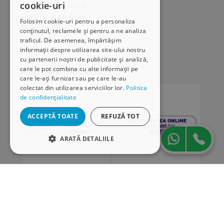
cookie-uri
Modalități de plată
Livrarea produselor
Folosim cookie-uri pentru a personaliza
SEAP/SICAP
conținutul, reclamele și pentru a ne analiza
Hartă site
traficul. De asemenea, împărtășim
Cariere
informații despre utilizarea site-ului nostru
cu partenerii noștri de publicitate și analiză,
care le pot combina cu alte informații pe
Abonare newsletter
care le-ați furnizat sau pe care le-au
colectat din utilizarea serviciilor lor.
Politica
de confidențialitate
ACCEPTĂ TOATE
REFUZĂ TOT
ARATĂ DETALIILE
STRICT NECESARE
DE PERFORMANȚĂ
„Conținutul acestui material nu reprezintă în mod
DE TARGETARE
obligatoriu poziția oficială a Uniunii Europene sau a
Guvernului României”
DE FUNCŢIONALITATE