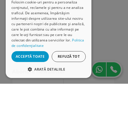
Folosim cookie-uri pentru a personaliza
conținutul, reclamele și pentru a ne analiza
Serviciu clienți
traficul. De asemenea, împărtășim
informații despre utilizarea site-ului nostru
Comunitatea Hamangiu
cu partenerii noștri de publicitate și analiză,
Cum comand online
care le pot combina cu alte informații pe
Modalități de plată
care le-ați furnizat sau pe care le-au
colectat din utilizarea serviciilor lor.
Politica
Livrarea produselor
de confidențialitate
SEAP/SICAP
Hartă site
ACCEPTĂ TOATE
REFUZĂ TOT
Cariere
ARATĂ DETALIILE
Abonare newsletter
STRICT NECESARE
DE PERFORMANȚĂ
DE TARGETARE
DE FUNCŢIONALITATE