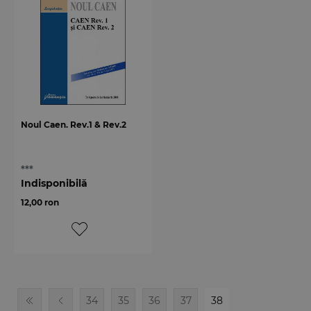
Noul Caen. Rev.1 & Rev.2
***
Indisponibilă
12,00 ron
34
35
36
37
38