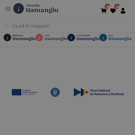
Cărți
Noutăți
În curs de apariție
Reduceri
Evenimente
Librării
Contact
Newsletter
031 425 4