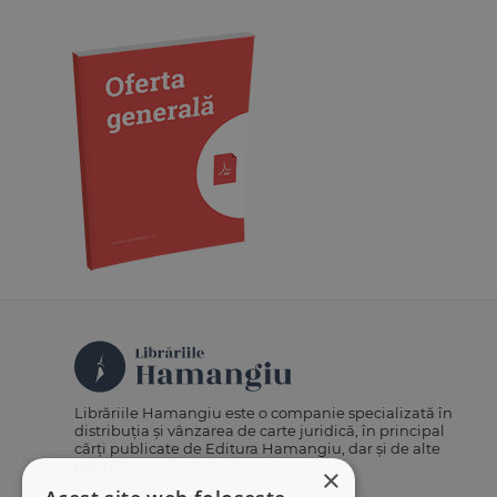
Medicină
Organizarea profesiilor
juridice
Protecția drepturilor omului
Psihologie
Teoria generală a dreptului
Variae
Librăriile Hamangiu este o companie specializată în
distribuția și vânzarea de carte juridică, în principal
cărți publicate de Editura Hamangiu, dar și de alte
edituri.
×