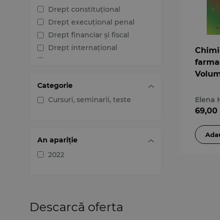
Drept constituțional
Drept execuțional penal
Drept financiar și fiscal
Drept internațional
Chimi
Drept penal
farma
Drept procesual civil
Volumu
Categorie
Drept procesual penal
Dreptul afacerilor
Cursuri, seminarii, teste
Elena 
69,00
Dreptul familiei
Dreptul mediului
Dreptul muncii și securității
An apariție
sociale
2022
Dreptul noilor tehnologii
Dreptul proprietății
intelectuale
Dreptul Uniunii Europene
Descarcă oferta
Jurisprudența instanțelor
judecătorești