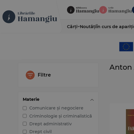
Cărți
Noutăți
În curs de apariți
Anton
Filtre
Materie
Comunicare și negociere
Criminologie și criminalistică
Drept administrativ
Drept civil