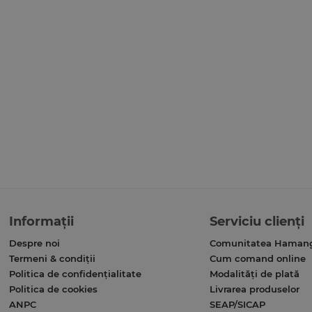
Informații
Serviciu clienți
Despre noi
Comunitatea Haman
Termeni & condiții
Cum comand online
Politica de confidențialitate
Modalități de plată
Politica de cookies
Livrarea produselor
ANPC
SEAP/SICAP