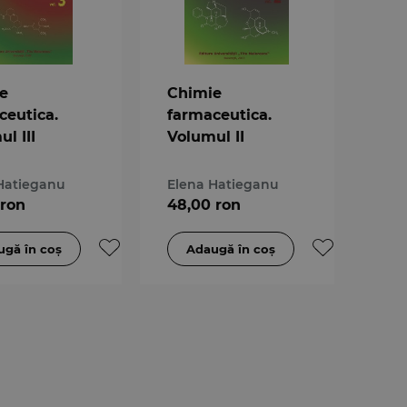
e
Chimie
ceutica.
farmaceutica.
l III
Volumul II
Hatieganu
Elena Hatieganu
 ron
48,00 ron