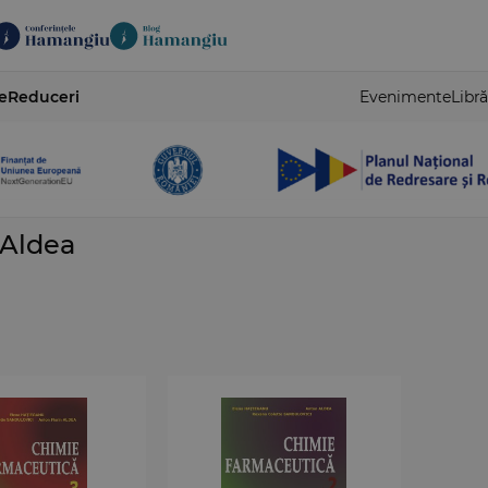
e
Reduceri
Evenimente
Libră
 Aldea