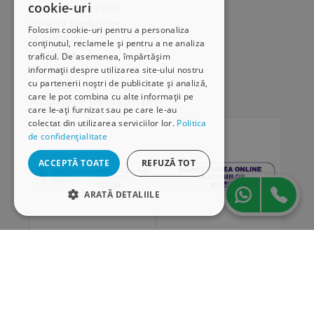
cookie-uri
Modalități de plată
Livrarea produselor
Folosim cookie-uri pentru a personaliza
SEAP/SICAP
conținutul, reclamele și pentru a ne analiza
Hartă site
traficul. De asemenea, împărtășim
Cariere
informații despre utilizarea site-ului nostru
cu partenerii noștri de publicitate și analiză,
care le pot combina cu alte informații pe
Abonare newsletter
care le-ați furnizat sau pe care le-au
colectat din utilizarea serviciilor lor.
Politica
de confidențialitate
ACCEPTĂ TOATE
REFUZĂ TOT
ARATĂ DETALIILE
STRICT NECESARE
DE PERFORMANȚĂ
„Conținutul acestui material nu reprezintă în mod
DE TARGETARE
obligatoriu poziția oficială a Uniunii Europene sau a
Guvernului României”
DE FUNCŢIONALITATE