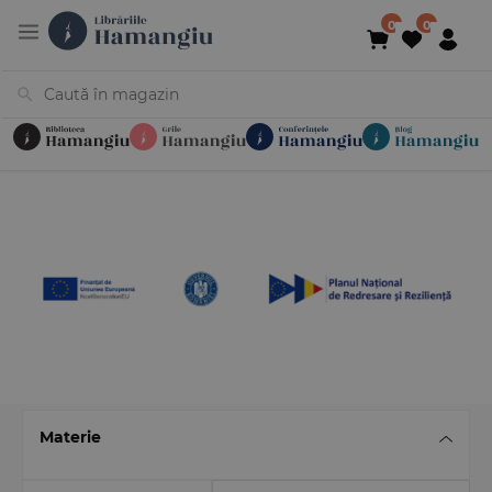
Cărți
Noutăți
În curs de apariție
Reduceri
Evenimente
Librării
Contact
Newsletter
031 425 4
Materie