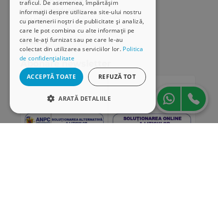
traficul. De asemenea, împărtășim
Livrarea produselor
informații despre utilizarea site-ului nostru
SEAP/SICAP
cu partenerii noștri de publicitate și analiză,
care le pot combina cu alte informații pe
Hartă site
care le-ați furnizat sau pe care le-au
Cariere
colectat din utilizarea serviciilor lor.
Politica
de confidențialitate
Abonare newsletter
ACCEPTĂ TOATE
REFUZĂ TOT
ARATĂ DETALIILE
STRICT NECESARE
DE PERFORMANȚĂ
DE TARGETARE
DE FUNCŢIONALITATE
„Conținutul acestui material nu reprezintă în mod
obligatoriu poziția oficială a Uniunii Europene sau a
Guvernului României”
Strict necesare
De performanță