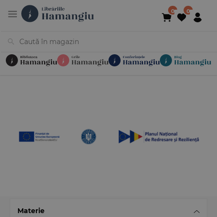
Cărți
Noutăți
În curs de apariție
Reduceri
Evenimente
Librării
Contact
Newsletter
031 425 4
Materie