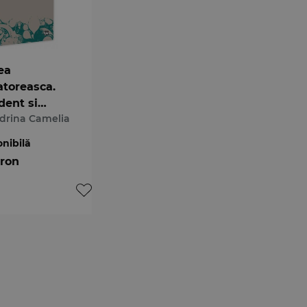
ea
atoreasca.
dent si
drina Camelia
ectiva
onibilă
 ron