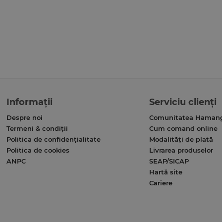
Informații
Serviciu clienți
Despre noi
Comunitatea Haman
Termeni & condiții
Cum comand online
Politica de confidențialitate
Modalități de plată
Politica de cookies
Livrarea produselor
ANPC
SEAP/SICAP
Hartă site
Cariere