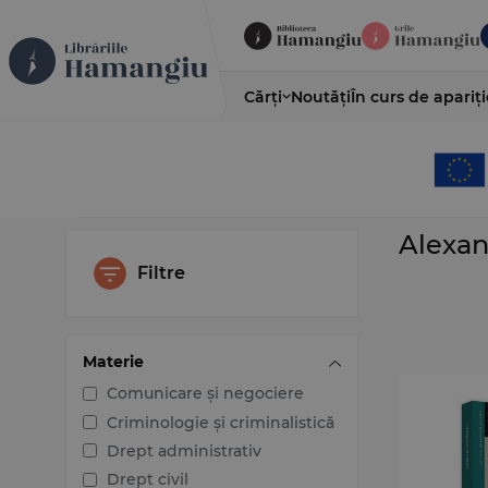
Cărți
Noutăți
În curs de apariți
Alexan
Filtre
Materie
Comunicare și negociere
Criminologie și criminalistică
Drept administrativ
Drept civil