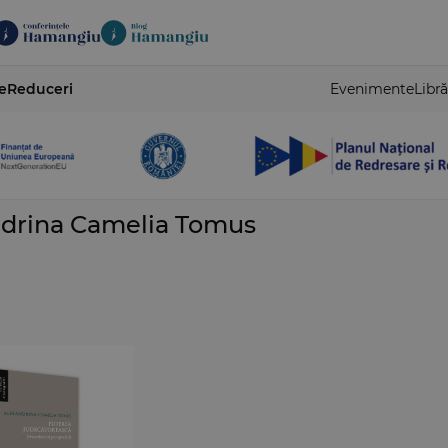
e
Reduceri
Evenimente
Libră
drina Camelia Tomus