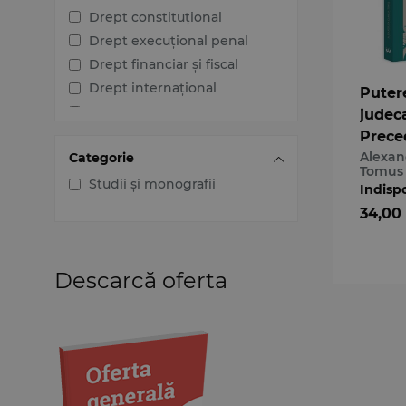
Drept constituțional
Drept execuțional penal
Drept financiar și fiscal
Drept internațional
Puter
Drept penal
judec
Drept procesual civil
Prece
Alexan
Categorie
persp
Drept procesual penal
Tomus
Dreptul afacerilor
Studii și monografii
Indisp
Dreptul familiei
34,00
Dreptul mediului
Dreptul muncii și securității
sociale
Descarcă oferta
Dreptul noilor tehnologii
Dreptul proprietății
intelectuale
Dreptul Uniunii Europene
Jurisprudența instanțelor
judecătorești