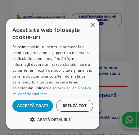
×
Acest site web folosește
cookie-uri
Folosim cookie-uri pentru a personaliza
conținutul, reclamele și pentru a ne analiza
traficul. De asemenea, împărtășim
informații despre utilizarea site-ului nostru
„Conținutul acestui material nu reprezintă în mod
cu partenerii noștri de publicitate și analiză,
obligatoriu poziția oficială a Uniunii Europene sau a
care le pot combina cu alte informații pe
Guvernului României”
care le-ați furnizat sau pe care le-au
colectat din utilizarea serviciilor lor.
Politica
de confidențialitate
„PNRR. Finanțat de Uniunea Europeană –
UrmătoareaGenerațieUE”
ACCEPTĂ TOATE
REFUZĂ TOT
Website – https://mfe.gov.ro/pnrr/
Facebook – https://www.facebook.com/PNRROfiicial
ARATĂ DETALIILE
STRICT NECESARE
Copyright © 2026 Librăriile Hamangiu. Toate drepturile rezervate.