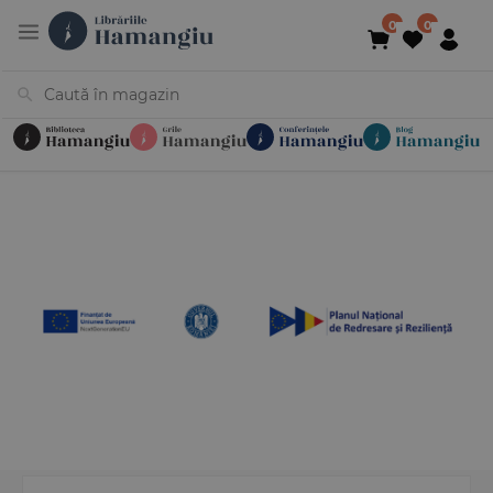
Cărți
Noutăți
În curs de apariție
Reduceri
Evenimente
Librării
Contact
Newsletter
031 425 4