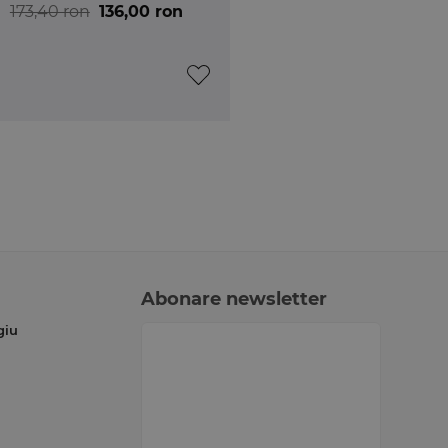
173,40 ron
136,00 ron
Abonare newsletter
giu