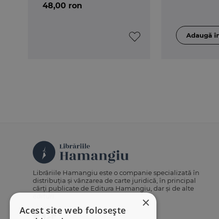
48,00 ron
Librăriile Hamangiu este o companie specializată în
distribuția și vânzarea de carte juridică, în principal
cărți publicate de Editura Hamangiu, dar și de alte
edituri.
×
Acest site web folosește