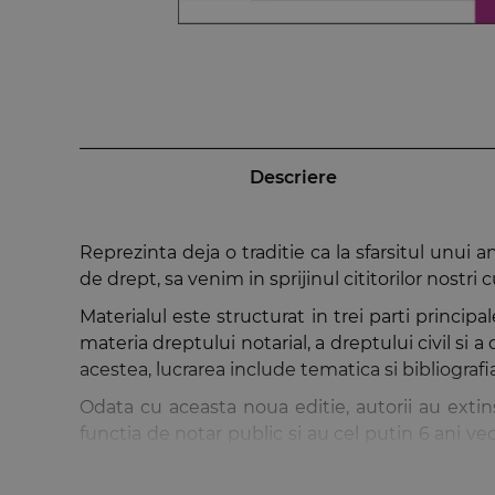
Descriere
Reprezinta deja o traditie ca la sfarsitul unui a
de drept, sa venim in sprijinul cititorilor nostri 
Materialul este structurat in trei parti princip
materia dreptului notarial, a dreptului civil si
acestea, lucrarea include tematica si bibliograf
Odata cu aceasta noua editie, autorii au extin
functia de notar public si au cel putin 6 ani vec
noilor cititori, o noua categorie de sinteze 
Regulamentului de aplicare a Legii notarilor publ