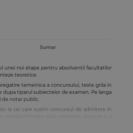
Sumar
tul unei noi etape pentru absolventii facultatilor
sinteze teoretice
.
pregatire temeinica a concursului, teste grila in
zate dupa tiparul subiectelor de examen. Pe langa
 de notar public.
siv la cei care sustin concursul de admitere in
n atentia cititorilor deja consacrati, precum si a
ja existente conform recentelor modificari ale
0, ale Statutului Institutului Notarial Roman, ale