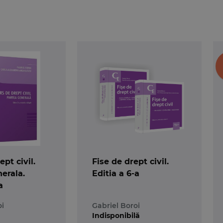
pt civil.
Fise de drept civil.
erala.
Editia a 6-a
a
oi
Gabriel Boroi
Indisponibilă