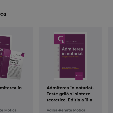
le Regulamentului de organizare si functionare al Casei de
riala. De asemenea, au adaptat grilele din cuprinsul cel
ica
 si din practica, tocmai pentru a spori interesul spre partic
lt succes la examenul de anul acesta!
miterea în
Admiterea în notariat.
Teste grilă și sinteze
teoretice. Ediția a 11-a
te Motica
Adina-Renate Motica