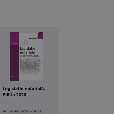
 Pensii a Notarilor Publici din Romania si a altor
or doua sectiuni potrivit cerintelor examinarii,
ularitatile institutiilor indicate in tematica.
Legislație notarială.
Editia 2026
Adina-Renate Motica