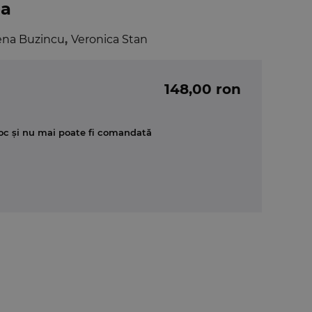
-a
ena Buzincu
,
Veronica Stan
148,00 ron
oc și nu mai poate fi comandată