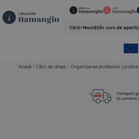
Cărți
Noutăți
În curs de apariți
Acasă
/
Cărți de drept
/
Organizarea profesiilor juridice