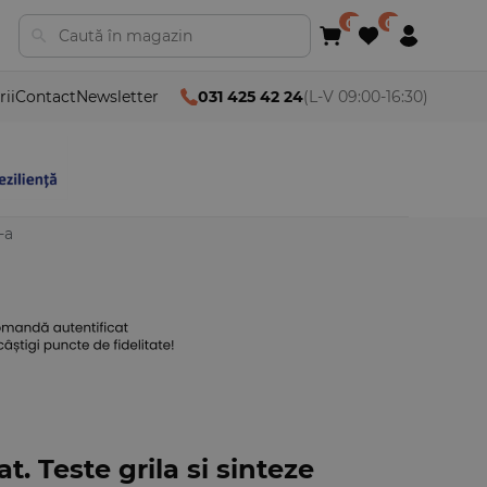
rii
Contact
Newsletter
031 425 42 24
(L-V 09:00-16:30)
-a
t. Teste grila si sinteze