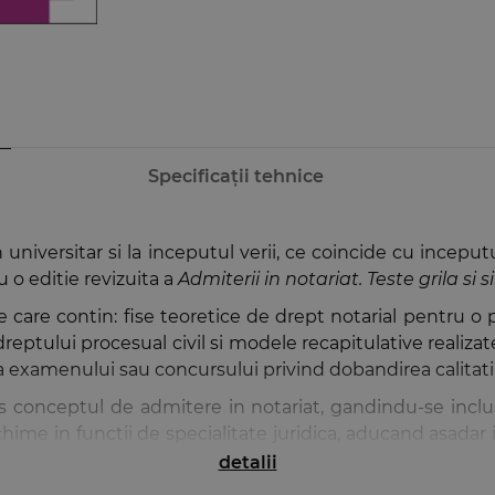
Specificații tehnice
n universitar si la inceputul verii, ce coincide cu incepu
cu o editie revizuita a
Admiterii in notariat. Teste grila si 
ale care contin: fise teoretice de drept notarial pentru o 
 a dreptului procesual civil si modele recapitulative reali
ia examenului sau concursului privind dobandirea calitatii
s conceptul de admitere in notariat, gandindu-se inclu
hime in functii de specialitate juridica, aducand asadar i
de Drept notarial, precum si revizuirea sintezelor de
detalii
ici si activitatii notariale nr. 36/1995, din noiembrie 202