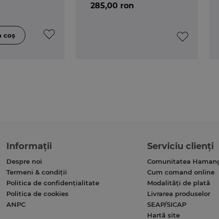
285,00 ron
Informații
Serviciu clienți
Despre noi
Comunitatea Haman
Termeni & condiții
Cum comand online
Politica de confidențialitate
Modalități de plată
Politica de cookies
Livrarea produselor
ANPC
SEAP/SICAP
Hartă site