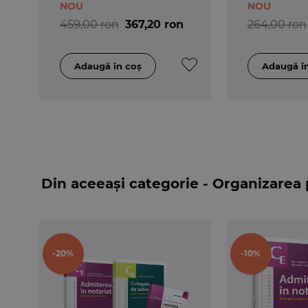
NOU
NOU
459,00 ron
367,20 ron
264,00 ron
Din aceeași categorie - Organizarea p
-20%
-10%