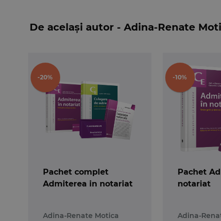
Statutului Casei de Pensii a Notarilor Publici, a
acte normative cu incidenta in activitatea nota
De același autor - Adina-Renate Mot
avand un grad de dificultate mai ridicat, inspirat
Uram spor la invatat tuturor candidatilor si mu
-20%
-10%
Pachet complet
Pachet Ad
Admiterea in notariat
notariat
Adina-Renate Motica
Adina-Rena