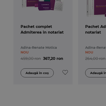
Pachet complet
Pachet Ad
Admiterea in notariat
notariat
Adina-Renate Motica
Adina-Rena
NOU
NOU
459,00 ron
367,20 ron
264,00 ron