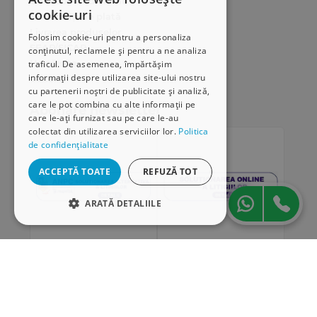
Cum comand online
cookie-uri
Modalități de plată
Livrarea produselor
Folosim cookie-uri pentru a personaliza
SEAP/SICAP
conținutul, reclamele și pentru a ne analiza
Hartă site
traficul. De asemenea, împărtășim
informații despre utilizarea site-ului nostru
Cariere
cu partenerii noștri de publicitate și analiză,
care le pot combina cu alte informații pe
Abonare newsletter
care le-ați furnizat sau pe care le-au
colectat din utilizarea serviciilor lor.
Politica
de confidențialitate
ACCEPTĂ TOATE
REFUZĂ TOT
ARATĂ DETALIILE
STRICT NECESARE
DE PERFORMANȚĂ
„Conținutul acestui material nu reprezintă în mod
DE TARGETARE
obligatoriu poziția oficială a Uniunii Europene sau a
Guvernului României”
DE FUNCŢIONALITATE