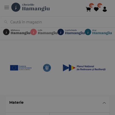
Cărți
Noutăți
În curs de apariție
Reduceri
Evenimente
Librării
Contact
Newsletter
031 425 4
Materie