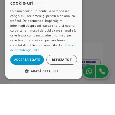
cookie-uri
Modalități de plată
Livrarea produselor
Folosim cookie-uri pentru a personaliza
SEAP/SICAP
conținutul, reclamele și pentru a ne analiza
Hartă site
traficul. De asemenea, împărtășim
Cariere
informații despre utilizarea site-ului nostru
cu partenerii noștri de publicitate și analiză,
care le pot combina cu alte informații pe
Abonare newsletter
care le-ați furnizat sau pe care le-au
colectat din utilizarea serviciilor lor.
Politica
de confidențialitate
ACCEPTĂ TOATE
REFUZĂ TOT
ARATĂ DETALIILE
STRICT NECESARE
DE PERFORMANȚĂ
„Conținutul acestui material nu reprezintă în mod
DE TARGETARE
obligatoriu poziția oficială a Uniunii Europene sau a
Guvernului României”
DE FUNCŢIONALITATE