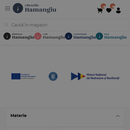
Cărți
Noutăți
În curs de apariție
Reduceri
Evenimente
Librării
Contact
Newsletter
031 425 4
Materie