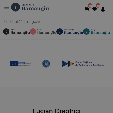
Cărți
Noutăți
În curs de apariție
Reduceri
Evenimente
Librării
Contact
Newsletter
031 425 4
Lucian Draghici