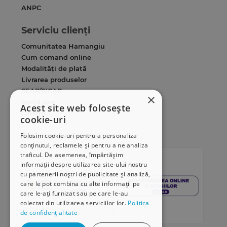
ANPC
Serviciu clienți
Comunitatea Hamangiu
Cum comand online
Modalități de plată
Livrarea produselor
SEAP/SICAP
×
Hartă site
Acest site web folosește
Cariere
cookie-uri
Abonare newsletter
Folosim cookie-uri pentru a personaliza
conținutul, reclamele și pentru a ne analiza
traficul. De asemenea, împărtășim
informații despre utilizarea site-ului nostru
cu partenerii noștri de publicitate și analiză,
care le pot combina cu alte informații pe
care le-ați furnizat sau pe care le-au
colectat din utilizarea serviciilor lor.
Politica
de confidențialitate