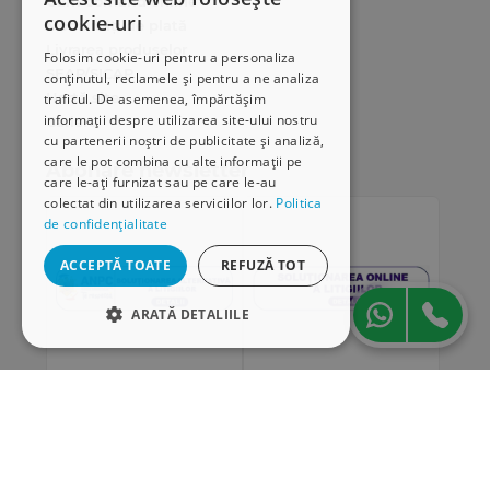
Cum comand online
cookie-uri
Modalități de plată
Livrarea produselor
Folosim cookie-uri pentru a personaliza
SEAP/SICAP
conținutul, reclamele și pentru a ne analiza
Hartă site
traficul. De asemenea, împărtășim
informații despre utilizarea site-ului nostru
Cariere
cu partenerii noștri de publicitate și analiză,
care le pot combina cu alte informații pe
Abonare newsletter
care le-ați furnizat sau pe care le-au
colectat din utilizarea serviciilor lor.
Politica
de confidențialitate
ACCEPTĂ TOATE
REFUZĂ TOT
ARATĂ DETALIILE
STRICT NECESARE
DE PERFORMANȚĂ
„Conținutul acestui material nu reprezintă în mod
DE TARGETARE
obligatoriu poziția oficială a Uniunii Europene sau a
Guvernului României”
DE FUNCŢIONALITATE