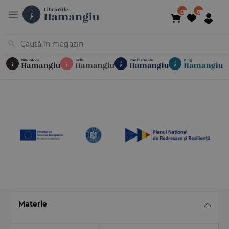
Cărți
Noutăți
În curs de apariție
Reduceri
Evenimente
Librării
Contact
Newsletter
031 425 4
Materie