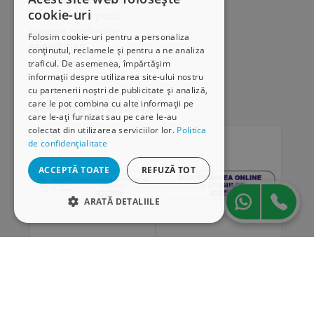
Cum comand online
cookie-uri
Modalități de plată
Livrarea produselor
Folosim cookie-uri pentru a personaliza
SEAP/SICAP
conținutul, reclamele și pentru a ne analiza
Hartă site
traficul. De asemenea, împărtășim
informații despre utilizarea site-ului nostru
Cariere
cu partenerii noștri de publicitate și analiză,
care le pot combina cu alte informații pe
Abonare newsletter
care le-ați furnizat sau pe care le-au
colectat din utilizarea serviciilor lor.
Politica
de confidențialitate
ACCEPTĂ TOATE
REFUZĂ TOT
ARATĂ DETALIILE
STRICT NECESARE
DE PERFORMANȚĂ
„Conținutul acestui material nu reprezintă în mod
DE TARGETARE
obligatoriu poziția oficială a Uniunii Europene sau a
Guvernului României”
DE FUNCŢIONALITATE