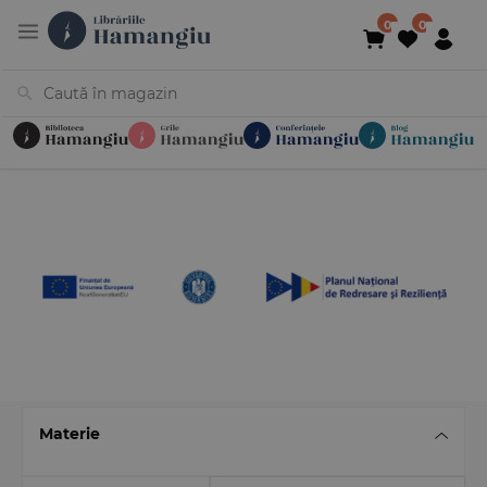
Cărți
Noutăți
În curs de apariție
Reduceri
Evenimente
Librării
Contact
Newsletter
031 425 4
Materie