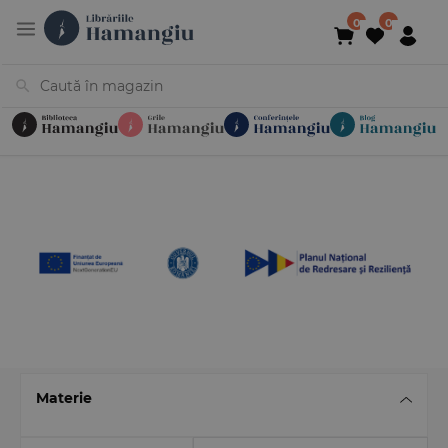
Cărți
Noutăți
În curs de apariție
Reduceri
Evenimente
Librării
Contact
Newsletter
031 425 4
Materie