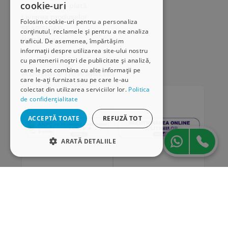
cookie-uri
Modalități de plată
Livrarea produselor
Folosim cookie-uri pentru a personaliza
SEAP/SICAP
conținutul, reclamele și pentru a ne analiza
Hartă site
traficul. De asemenea, împărtășim
Cariere
informații despre utilizarea site-ului nostru
cu partenerii noștri de publicitate și analiză,
care le pot combina cu alte informații pe
Abonare newsletter
care le-ați furnizat sau pe care le-au
colectat din utilizarea serviciilor lor.
Politica
de confidențialitate
ACCEPTĂ TOATE
REFUZĂ TOT
ARATĂ DETALIILE
STRICT NECESARE
DE PERFORMANȚĂ
„Conținutul acestui material nu reprezintă în mod
DE TARGETARE
obligatoriu poziția oficială a Uniunii Europene sau a
Guvernului României”
DE FUNCŢIONALITATE