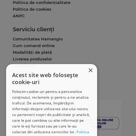
Politica de confidențialitate
Politica de cookies
ANPC
Serviciu clienți
Comunitatea Hamangiu
Cum comand online
Modalități de plată
Livrarea produselor
SEAP/SICAP
×
Hartă site
Acest site web folosește
Cariere
cookie-uri
Folosim cookie-uri pentru a personaliza
Abonare newsletter
conținutul, reclamele și pentru a ne analiza
traficul. De asemenea, împărtășim
informații despre utilizarea site-ului nostru
cu partenerii noștri de publicitate și analiză,
care le pot combina cu alte informații pe
care le-ați furnizat sau pe care le-au
colectat din utilizarea serviciilor lor.
Politica