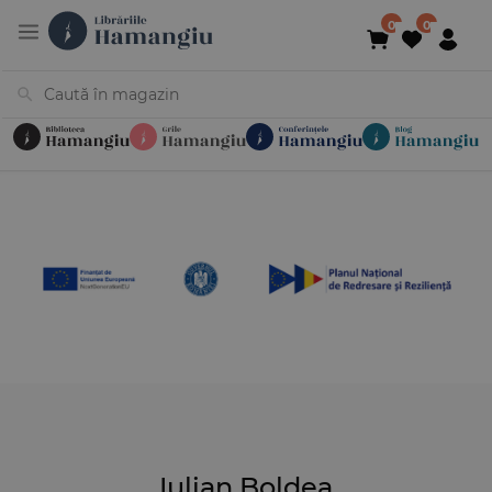
Cărți
Noutăți
În curs de apariție
Reduceri
Evenimente
Librării
Contact
Newsletter
031 425 4
Iulian Boldea