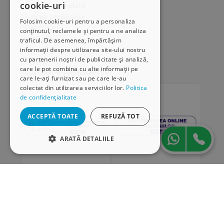
cookie-uri
Modalități de plată
Livrarea produselor
Folosim cookie-uri pentru a personaliza
SEAP/SICAP
conținutul, reclamele și pentru a ne analiza
Hartă site
traficul. De asemenea, împărtășim
Cariere
informații despre utilizarea site-ului nostru
cu partenerii noștri de publicitate și analiză,
care le pot combina cu alte informații pe
Abonare newsletter
care le-ați furnizat sau pe care le-au
colectat din utilizarea serviciilor lor.
Politica
de confidențialitate
ACCEPTĂ TOATE
REFUZĂ TOT
ARATĂ DETALIILE
STRICT NECESARE
DE PERFORMANȚĂ
„Conținutul acestui material nu reprezintă în mod
DE TARGETARE
obligatoriu poziția oficială a Uniunii Europene sau a
Guvernului României”
DE FUNCŢIONALITATE