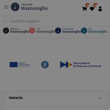
Cărți
Noutăți
În curs de apariție
Reduceri
Evenimente
Librării
Contact
Newsletter
031 425 4
Materie