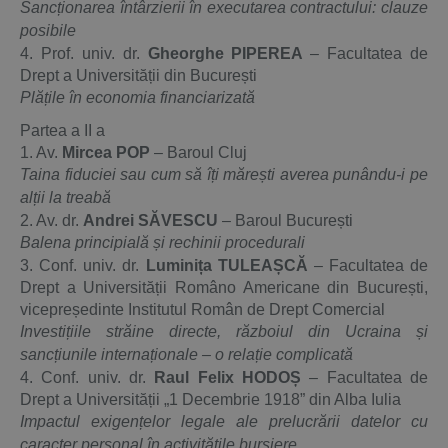
Sancționarea întârzierii în executarea contractului: clauze
posibile
4. Prof. univ. dr.
Gheorghe PIPEREA
– Facultatea de
Drept a Universității din București
Plățile în economia financiarizată
Partea a II a
1. Av.
Mircea POP
– Baroul Cluj
Taina fiduciei sau cum să îți mărești averea punându-i pe
alții la treabă
2. Av. dr.
Andrei SĂVESCU
– Baroul București
Balena principială și rechinii procedurali
3. Conf. univ. dr.
Luminița TULEAȘCĂ
– Facultatea de
Drept a Universității Româno Americane din București,
vicepreședinte Institutul Român de Drept Comercial
Investițiile străine directe, războiul din Ucraina și
sancțiunile internaționale – o relație complicată
4. Conf. univ. dr.
Raul Felix HODOȘ
– Facultatea de
Drept a Universității „1 Decembrie 1918” din Alba Iulia
Impactul exigențelor legale ale prelucrării datelor cu
caracter personal în activitățile bursiere