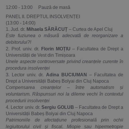
12:00 - 13:00 Pauză de masă
PANEL II. DREPTUL INSOLVENȚEI
(13:00 - 14:00)
1. Jud. dr.
Mihaela SĂRĂCUȚ
– Curtea de Apel Cluj
Este fuziunea o măsură adecvată de reorganizare a
debitorului?!
2. Prof. univ. dr.
Florin MOȚIU
– Facultatea de Drept a
Universității de Vest din Timișoara
Unele aspecte controversate privind creanțele curente în
procedura insolvenței
3. Lector univ. dr.
Adina BUCIUMAN
– Facultatea de
Drept a Universității Babeș Bolyai din Cluj Napoca
Compensarea creanțelor – între automatism și
voluntarism.
Răspunsuri noi la dileme vechi în contextul
procedurii insolvenței
4. Lector univ. dr.
Sergiu GOLUB
– Facultatea de Drept a
Universității Babeș Bolyai din Cluj Napoca
Patrimoniile de afectațiune profesională prin ochii
legiuitorului civil și fiscal.
Miopie sau hipermetropie