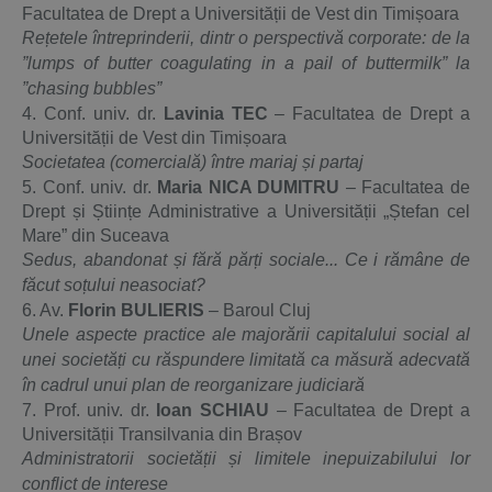
Facultatea de Drept a Universității de Vest din Timișoara
Rețetele întreprinderii, dintr o perspectivă corporate: de la
”lumps of butter coagulating
in a pail of buttermilk” la
”chasing bubbles”
4. Conf. univ. dr.
Lavinia TEC
– Facultatea de Drept a
Universității de Vest din Timișoara
Societatea (comercială) între mariaj și partaj
5. Conf. univ. dr.
Maria NICA DUMITRU
– Facultatea de
Drept și Științe Administrative a Universității „Ștefan cel
Mare” din Suceava
Sedus, abandonat și fără părți sociale... Ce i rămâne de
făcut soțului neasociat?
6. Av.
Florin BULIERIS
– Baroul Cluj
Unele aspecte practice ale majorării capitalului social al
unei societăți
cu răspundere limitată ca măsură adecvată
în cadrul unui plan de reorganizare judiciară
7. Prof. univ. dr.
Ioan SCHIAU
– Facultatea de Drept a
Universității Transilvania din Brașov
Administratorii societății și limitele inepuizabilului lor
conflict de interese