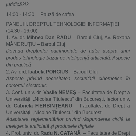
juridică?!?
14:00 - 14:30 Pauză de cafea
PANEL III. DREPTUL TEHNOLOGIEI INFORMAȚIEI
(14:30 - 16:00)
1. Av. dr.
Mihnea Dan RADU
– Baroul Cluj, Av. Roxana
MÂNDRUȚIU – Baroul Cluj
Dovada drepturilor patrimoniale de autor asupra unui
produs tehnologic bazat
pe inteligență artificială. Aspecte
din practică
2. Av. drd.
Isabela PORCIUS
– Baroul Cluj
Aspecte privind necesitatea securității cibernetice în
comerțul electronic
3. Conf. univ. dr.
Vasile NEMEȘ
– Facultatea de Drept a
Universității „Nicolae Titulescu” din București, lector univ.
dr.
Gabriela FIERBINȚEANU
– Facultatea de Drept a
Universității „Nicolae Titulescu” din București
Adaptarea reglementărilor privind răspunderea civilă la
inteligența artificială și produsele digitale
4. Prof. univ. dr.
Radu N. CATANĂ
– Facultatea de Drept