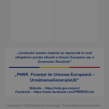
„Conținutul acestui material nu reprezintă în mod
obligatoriu poziția oficială a Uniunii Europene sau a
Guvernului României”
„PNRR. Finanțat de Uniunea Europeană –
UrmătoareaGenerațieUE”
Website – https://mfe.gov.ro/pnrr/
Facebook – https://www.facebook.com/PNRROfiicial
Copyright © 2026 Librăriile Hamangiu. Toate drepturile rezervate.