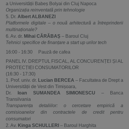
a Universității Babeș Bolyai din Cluj Napoca
Organizația reinventată prin tehnologie
5. Dr.
Albert ALBANEZI
Platformele digitale – o nouă arhitectură a întreprinderii
multinaționale?
6. Av. dr.
Mihai CĂRĂBAȘ
– Baroul Cluj
Tehnici specifice de finanțare a start up urilor tech
16:00 - 16:30 Pauză de cafea
PANEL IV. DREPTUL FISCAL, AL CONCURENȚEI ȘI AL
PROTECȚIEI CONSUMATORILOR
(16:30 - 17:30)
1. Prof. univ. dr.
Lucian BERCEA
– Facultatea de Drept a
Universității de Vest din Timișoara,
Dr.
Ioan SUMANDEA SIMIONESCU
– Banca
Transilvania
Transparența detaliilor: o cercetare empirică a
comisioanelor din contractele
de credit pentru
consumatori
2. Av.
Kinga SCHULLERI
– Baroul Harghita