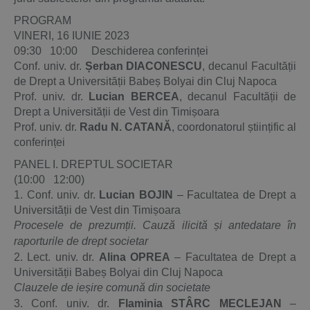
PROGRAM
VINERI, 16 IUNIE 2023
09:30 10:00 Deschiderea conferinței
Conf. univ. dr.
Șerban DIACONESCU
, decanul Facultății
de Drept a Universității Babeș Bolyai din Cluj Napoca
Prof. univ. dr.
Lucian BERCEA
, decanul Facultății de
Drept a Universității de Vest din Timișoara
Prof. univ. dr.
Radu N. CATANĂ
, coordonatorul științific al
conferinței
PANEL I. DREPTUL SOCIETAR
(10:00 12:00)
1. Conf. univ. dr.
Lucian BOJIN
– Facultatea de Drept a
Universității de Vest din Timișoara
Procesele de prezumții. Cauză ilicită și antedatare în
raporturile de drept societar
2. Lect. univ. dr.
Alina OPREA
– Facultatea de Drept a
Universității Babeș Bolyai din Cluj Napoca
Clauzele de ieșire comună din societate
3. Conf. univ. dr.
Flaminia STÂRC MECLEJAN
–