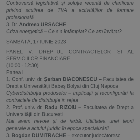
Controversă legislativă și soluție recentă de clarificare
privind scutirea de TVA a activităților de formare
profesională
3. Dr.
Andreea URSACHE
Criza energetică – Ce s a întâmplat? Ce am învățat?
SÂMBĂTĂ, 17 IUNIE 2023
PANEL V. DREPTUL CONTRACTELOR ȘI AL
SERVICIILOR FINANCIARE
(10:00 - 12:30)
Partea I
1. Conf. univ. dr.
Șerban DIACONESCU
– Facultatea de
Drept a Universității Babeș Bolyai din Cluj Napoca
Cyberdistribuția produselor – implicații și reconfigurări la
contractele de distribuție în rețea
2. Prof. univ. dr.
Radu RIZOIU
– Facultatea de Drept a
Universității din București
Mai avem nevoie și de iarbă. Utilitatea unei teorii
generale a actului juridic în epoca specializării
3.
Bogdan DUMITRACHE
– executor judecătoresc