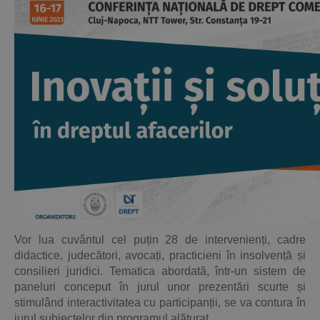
Vor lua cuvântul cel puțin 28 de intervenienți, cadre
didactice, judecători, avocați, practicieni în insolvență și
consilieri juridici. Tematica abordată, într-un sistem de
paneluri conceput în jurul unor prezentări scurte și
stimulând interactivitatea cu participanții, se va contura în
jurul subiectelor din programul alăturat.