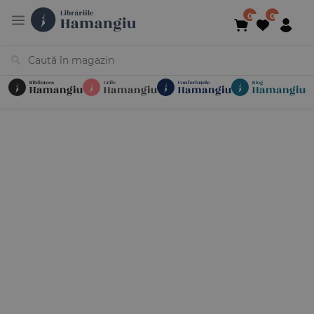
Cărți
Noutăți
În curs de apariție
Reduceri
Evenimente
Librării
Contact
Newsletter
031 425 4