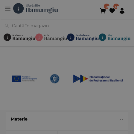
Cărți
Noutăți
În curs de apariție
Reduceri
Evenimente
Librării
Contact
Newsletter
031 425 4
Materie