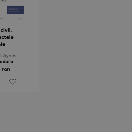
civil.
actele
ale
t Aynes
onibilă
0 ron