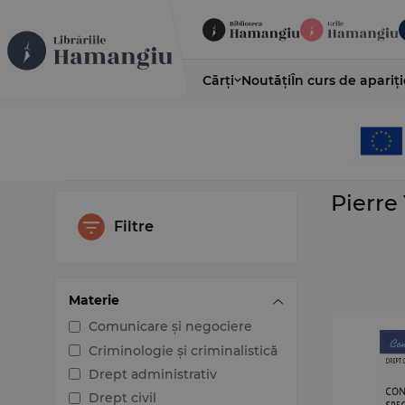
Cărți
Noutăți
În curs de apariți
Pierre
Filtre
Materie
Comunicare și negociere
Criminologie și criminalistică
Drept administrativ
Drept civil