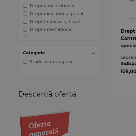
Drept constituțional
Drept execuțional penal
Drept financiar și fiscal
Drept internațional
Drept 
Drept penal
Contr
Drept procesual civil
speci
Categorie
Drept procesual penal
Lauren
Dreptul afacerilor
Studii și monografii
Indisp
Dreptul familiei
105,0
Dreptul mediului
Dreptul muncii și securității
sociale
Descarcă oferta
Dreptul noilor tehnologii
Dreptul proprietății
intelectuale
Dreptul Uniunii Europene
Jurisprudența instanțelor
judecătorești