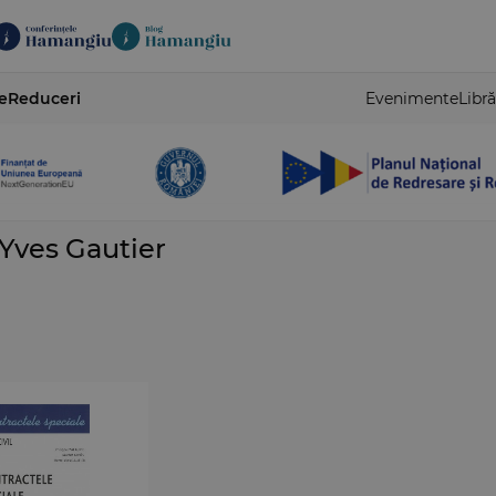
e
Reduceri
Evenimente
Libră
 Yves Gautier