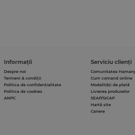
Informații
Serviciu clienți
Despre noi
Comunitatea Haman
Termeni & condiții
Cum comand online
Politica de confidențialitate
Modalități de plată
Politica de cookies
Livrarea produselor
ANPC
SEAP/SICAP
Hartă site
Cariere