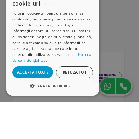
cookie-uri
Modalități de plată
Livrarea produselor
Folosim cookie-uri pentru a personaliza
SEAP/SICAP
conținutul, reclamele și pentru a ne analiza
Hartă site
traficul. De asemenea, împărtășim
Cariere
informații despre utilizarea site-ului nostru
cu partenerii noștri de publicitate și analiză,
care le pot combina cu alte informații pe
Abonare newsletter
care le-ați furnizat sau pe care le-au
colectat din utilizarea serviciilor lor.
Politica
de confidențialitate
ACCEPTĂ TOATE
REFUZĂ TOT
ARATĂ DETALIILE
STRICT NECESARE
DE PERFORMANȚĂ
„Conținutul acestui material nu reprezintă în mod
DE TARGETARE
obligatoriu poziția oficială a Uniunii Europene sau a
Guvernului României”
DE FUNCŢIONALITATE