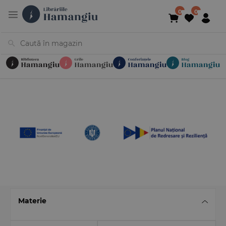
Cărți
Noutăți
În curs de apariție
Reduceri
Evenimente
Librării
Contact
Newsletter
031 425 4
Materie