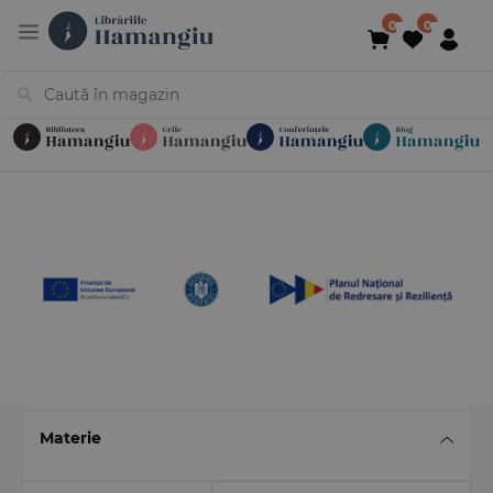
Cărți
Noutăți
În curs de apariție
Reduceri
Evenimente
Librării
Contact
Newsletter
031 425 4
Materie