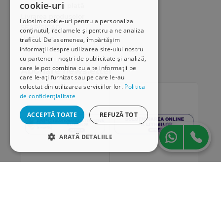
cookie-uri
Modalități de plată
Livrarea produselor
Folosim cookie-uri pentru a personaliza
SEAP/SICAP
conținutul, reclamele și pentru a ne analiza
Hartă site
traficul. De asemenea, împărtășim
Cariere
informații despre utilizarea site-ului nostru
cu partenerii noștri de publicitate și analiză,
care le pot combina cu alte informații pe
Abonare newsletter
care le-ați furnizat sau pe care le-au
colectat din utilizarea serviciilor lor.
Politica
de confidențialitate
ACCEPTĂ TOATE
REFUZĂ TOT
ARATĂ DETALIILE
STRICT NECESARE
DE PERFORMANȚĂ
„Conținutul acestui material nu reprezintă în mod
DE TARGETARE
obligatoriu poziția oficială a Uniunii Europene sau a
Guvernului României”
DE FUNCŢIONALITATE