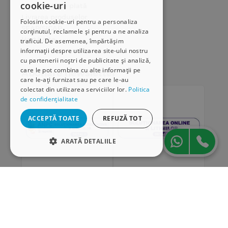
cookie-uri
Modalități de plată
Livrarea produselor
Folosim cookie-uri pentru a personaliza
SEAP/SICAP
conținutul, reclamele și pentru a ne analiza
Hartă site
traficul. De asemenea, împărtășim
Cariere
informații despre utilizarea site-ului nostru
cu partenerii noștri de publicitate și analiză,
care le pot combina cu alte informații pe
Abonare newsletter
care le-ați furnizat sau pe care le-au
colectat din utilizarea serviciilor lor.
Politica
de confidențialitate
ACCEPTĂ TOATE
REFUZĂ TOT
ARATĂ DETALIILE
STRICT NECESARE
DE PERFORMANȚĂ
„Conținutul acestui material nu reprezintă în mod
DE TARGETARE
obligatoriu poziția oficială a Uniunii Europene sau a
Guvernului României”
DE FUNCŢIONALITATE