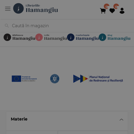
Cărți
Noutăți
În curs de apariție
Reduceri
Evenimente
Librării
Contact
Newsletter
031 425 4
Materie